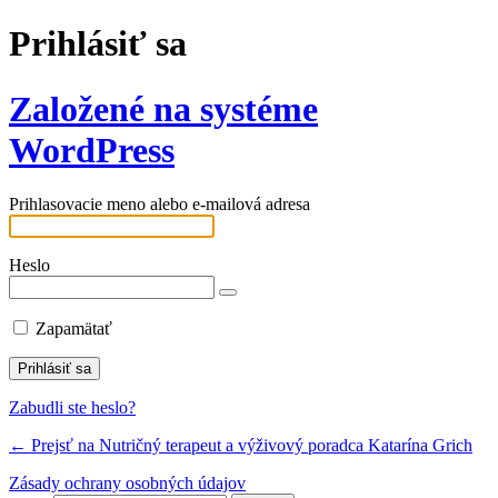
Prihlásiť sa
Založené na systéme
WordPress
Prihlasovacie meno alebo e-mailová adresa
Heslo
Zapamätať
Zabudli ste heslo?
← Prejsť na Nutričný terapeut a výživový poradca Katarína Grich
Zásady ochrany osobných údajov