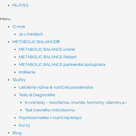
PILÁTES
Menu
O mne
Ja v médiách
METABOLIC BALANCE®
METABOLIC BALANCE online
METABOLIC BALANCE Reštart
METABOLIC BALANCE partnerská spolupráca
Indikácie
Služby
Liečebná výživa & nutričné poradenstvo
Testy & Diagnostika
Krvné testy – biochémia, imunita, hormóny, vitamíny a i.
Test črevného mikrobiomu
Psychosomatika v nutričnej terapii
Kurzy
Blog