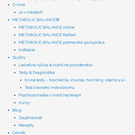
O mne
Ja v médiách
METABOLIC BALANCE®
METABOLIC BALANCE online
METABOLIC BALANCE Reštart
METABOLIC BALANCE partnerská spolupráca
Indikácie
Služby
Liečebná výživa & nutričné poradenstvo
Testy & Diagnostika
Krvné testy – biochémia, imunita, hormóny, vitamíny a i.
Test črevného mikrobiomu
Psychosomatika v nutričnej terapii
Kurzy
Blog
Zaujímavosti
Recepty
Cenník