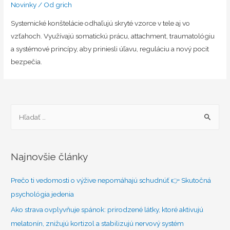
Novinky
/ Od
grich
Systemické konštelácie odhaľujú skryté vzorce v tele aj vo
vzťahoch. Využívajú somatickú prácu, attachment, traumatológiu
a systémové princípy, aby priniesli úľavu, reguláciu a nový pocit
bezpečia.
H
ľ
a
d
Najnovšie články
a
ť
Prečo ti vedomosti o výžive nepomáhajú schudnúť 👉 Skutočná
:
psychológia jedenia
Ako strava ovplyvňuje spánok: prirodzené látky, ktoré aktivujú
melatonín, znižujú kortizol a stabilizujú nervový systém