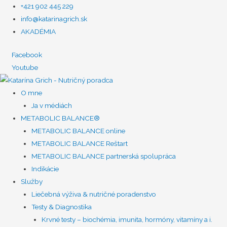
+421 902 445 229
info@katarinagrich.sk
AKADÉMIA
Facebook
Youtube
O mne
Ja v médiách
METABOLIC BALANCE®
METABOLIC BALANCE online
METABOLIC BALANCE Reštart
METABOLIC BALANCE partnerská spolupráca
Indikácie
Služby
Liečebná výživa & nutričné poradenstvo
Testy & Diagnostika
Krvné testy – biochémia, imunita, hormóny, vitamíny a i.