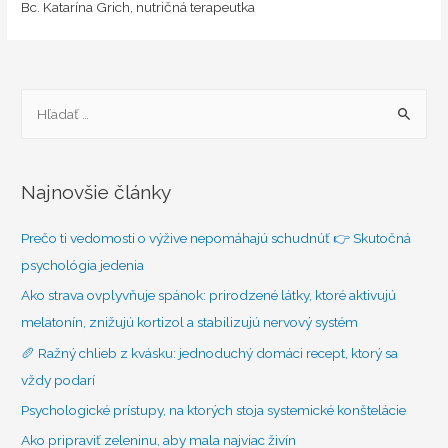
Bc. Katarína Grich, nutričná terapeutka
H
ľ
a
d
Najnovšie články
a
ť
Prečo ti vedomosti o výžive nepomáhajú schudnúť 👉 Skutočná
:
psychológia jedenia
Ako strava ovplyvňuje spánok: prirodzené látky, ktoré aktivujú
melatonín, znižujú kortizol a stabilizujú nervový systém
🥖 Ražný chlieb z kvásku: jednoduchý domáci recept, ktorý sa
vždy podarí
Psychologické prístupy, na ktorých stoja systemické konštelácie
Ako pripraviť zeleninu, aby mala najviac živín