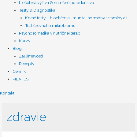
Liečebná výživa & nutričné poradenstvo
Testy & Diagnostika
Krvné testy – biochémia, imunita, hormóny, vitamíny a i.
Test črevného mikrobiomu
Psychosomatika v nutričnej terapii
Kurzy
Blog
Zaujímavosti
Recepty
Cenník
PILÁTES
Kontakt
zdravie