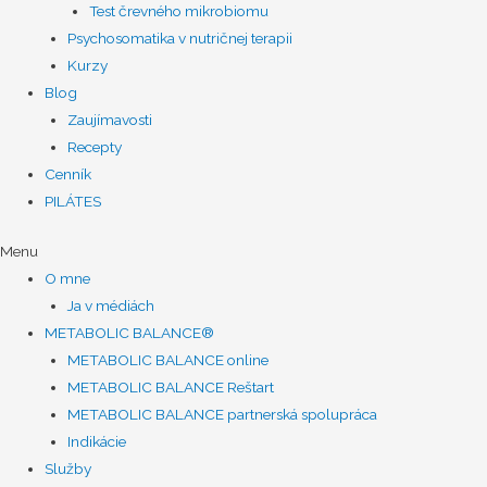
Test črevného mikrobiomu
Psychosomatika v nutričnej terapii
Kurzy
Blog
Zaujímavosti
Recepty
Cenník
PILÁTES
Menu
O mne
Ja v médiách
METABOLIC BALANCE®
METABOLIC BALANCE online
METABOLIC BALANCE Reštart
METABOLIC BALANCE partnerská spolupráca
Indikácie
Služby