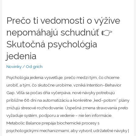
Prečo ti vedomosti o výžive
nepomáhajú schudnúť 👉
Skutočná psychológia
jedenia
Novinky
/ Od
grich
Psychológia jedenia vysvetľuje, prečo medzi tým, čo chceme
urobiť, a tým, čo skutočne urobíme, vzniká Intention–Behavior
Gap. Vôľa sa počas dňa vyčerpáva, nové návyky potrebujú
približne 66 dní na automatizáciu a konkrétne „keď–potom“ plány
znižujú stresové rozhodovanie. Úspešná zmena stravovania preto
vyžaduje systém, podporu a vedenie – nie len informácie.
Metabolic Balance prepája biochemické procesy s
psychologickými mechanizmami, aby vytvoril udržateľné návyky |