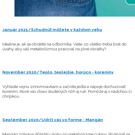
Január 2021/Schudnúť môžete v každom veku
Ideálne je, ak sa obrátite na odborníka. Viete, co všetko treba brat do
úvahy, aby váš metabolizmus pracoval na plné obrátky?
November 2020/Teplo, teplejšie, horúco - koreniny
Vyhláste vojnu zimomriavkam a začnite jedlá a nápoje dochucovať
korením, ktoré vás zbaví studených nôh aj rúk. Pomôže aj s nádchou či
chrípkou.
September 2020/Udrží vás vo forme - Mangán
Mangán zohráva dôležitú úlohu pri metabolizme cukrov. Podpísať sa