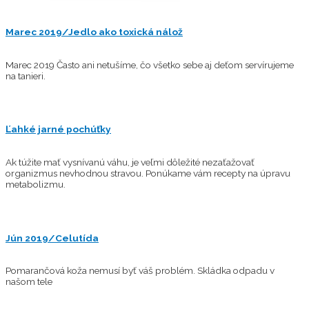
Marec 2019/Jedlo ako toxická nálož
Marec 2019 Často ani netušíme, čo všetko sebe aj deťom servírujeme
na tanieri.
Ľahké jarné pochúťky
Ak túžite mať vysnívanú váhu, je veľmi dôležité nezaťažovať
organizmus nevhodnou stravou. Ponúkame vám recepty na úpravu
metabolizmu.
Jún 2019/Celutída
Pomarančová koža nemusí byť váš problém. Skládka odpadu v
našom tele