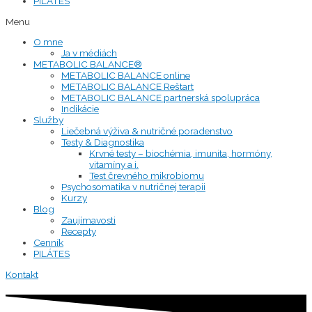
PILÁTES
Menu
O mne
Ja v médiách
METABOLIC BALANCE®
METABOLIC BALANCE online
METABOLIC BALANCE Reštart
METABOLIC BALANCE partnerská spolupráca
Indikácie
Služby
Liečebná výživa & nutričné poradenstvo
Testy & Diagnostika
Krvné testy – biochémia, imunita, hormóny,
vitamíny a i.
Test črevného mikrobiomu
Psychosomatika v nutričnej terapii
Kurzy
Blog
Zaujímavosti
Recepty
Cenník
PILÁTES
Kontakt