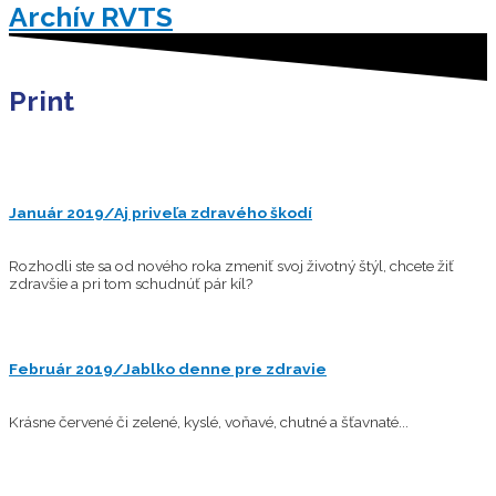
Archív RVTS
Print
Január 2019/Aj priveľa zdravého škodí
Rozhodli ste sa od nového roka zmeniť svoj životný štýl, chcete žiť
zdravšie a pri tom schudnúť pár kíl?
Február 2019/Jablko denne pre zdravie
Krásne červené či zelené, kyslé, voňavé, chutné a šťavnaté...