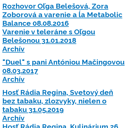
Rozhovor Oľga Belešová, Zora
Zoborová a varenie a ĺa Metabolic
Balance 08.08.2016
Varenie v teleráne s Oľgou
Belešonou 31.01.2018
Archív
"Duel" s pani Antóniou Mačingovou
08.03.2017
Archív
Hosť Rádia Regina, Svetový deň
bez tabaku, zlozvyky, nielen o
tabaku 31.05.2019
Archív
Hosť Rádia Regina, Kulinárium 26.