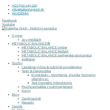
Preskočiť
+421 902 445 229
na
info@katarinagrich.sk
obsah
AKADÉMIA
Facebook
Youtube
O mne
Ja v médiách
METABOLIC BALANCE®
METABOLIC BALANCE online
METABOLIC BALANCE Reštart
METABOLIC BALANCE partnerská spolupráca
Indikácie
Služby
Liečebná výživa & nutričné poradenstvo
Testy & Diagnostika
Krvné testy – biochémia, imunita, hormóny,
vitamíny a i.
Test črevného mikrobiomu
Psychosomatika v nutričnej terapii
Kurzy
Blog
Zaujímavosti
Recepty
Cenník