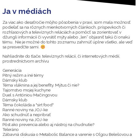
Ja v médiách
Za viac ako desaťročie môjho pôsobenia v praxi, som mala možnosť
podieľať sa na rôznych mienkotvorných článkoch, príspevkoch či
rozhlasových a televíznych reláciách a pomôcť sa zorientovať v
džungli informácií či vyvrátiť mýty alebo „len“ objasniť takú či onakú
tému. Nie je možné do tohto zoznamu zahrnúť úplne všetko, ale veď
sa presvedčte sami.
Nahliadnite do tlače, televíznych relácií, či internetových médií,
prostredníctvom archívu
Generácia
Pitný režim a iné témy
Dámsky klub
Téma vláknina a jej benefity. Mýtus či nie?
Tajomstvo mojej kuchyne
Duel s Antóniou Mačingovou
Dámsky klub
Téma čokoláda a "sirt food"
Ranné noviny na JOJ-ke
Ako schudnúť a nepribrať
Ranné noviny na JOJ-ke
Pôst ako prevencia alebo aj nástroj na chudnutie?
Teleráno
Zábavná diskusia o Metabolic Balance a varenie s Oľgou Belešovou a