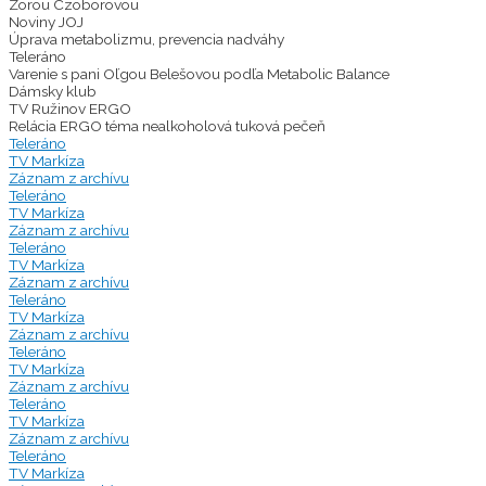
Zorou Czoborovou
Noviny JOJ
Úprava metabolizmu, prevencia nadváhy
Teleráno
Varenie s pani Oľgou Belešovou podľa Metabolic Balance
Dámsky klub
TV Ružinov ERGO
Relácia ERGO téma nealkoholová tuková pečeň
Teleráno
TV Markíza
Záznam z archívu
Teleráno
TV Markíza
Záznam z archívu
Teleráno
TV Markíza
Záznam z archívu
Teleráno
TV Markíza
Záznam z archívu
Teleráno
TV Markíza
Záznam z archívu
Teleráno
TV Markíza
Záznam z archívu
Teleráno
TV Markíza