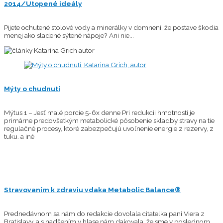
2014/Utopené ideály
Pijete ochutené stolové vody a minerálky v domnení, že postave škodia
menej ako sladené sýtené nápoje? Ani nie...
Mýty o chudnutí
Mýtus 1 – Jesť malé porcie 5-6x denne Pri redukcii hmotnosti je
primárne predovšetkým metabolické pôsobenie skladby stravy na tie
regulačné procesy, ktoré zabezpečujú uvoľnenie energie z rezervy, z
tuku. a iné
Stravovaním k zdraviu vdaka Metabolic Balance®
Prednedávnom sa nám do redakcie dovolala citatelka pani Viera z
Bratislavy, a s nadšením v hlase nám dakovala, že sme v poslednom