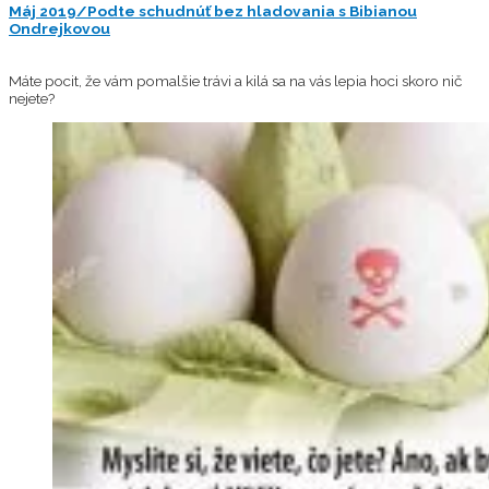
Máj 2019/Podte schudnúť bez hladovania s Bibianou
Ondrejkovou
Máte pocit, že vám pomalšie trávi a kilá sa na vás lepia hoci skoro nič
nejete?