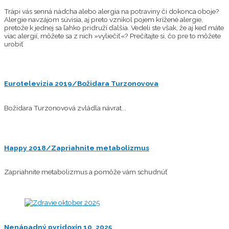
Trápi vás senná nádcha alebo alergia na potraviny či dokonca oboje?
Alergie navzájom súvisia, aj preto vznikol pojem krížené alergie,
pretože k jednej sa ľahko pridruží ďalšia. Vedeli ste však, že aj keď máte
viac alergií, môžete sa z nich »vyliečiť«? Prečítajte si, čo pre to môžete
urobiť
Eurotelevizia 2019/Božidara Turzonovova
Božidara Turzonovová zvládla návrat...
Happy 2018/Zapriahnite metabolizmus
Zapriahnite metabolizmus a pomôže vám schudnúť
Nenápadný pyridoxín 10_2025