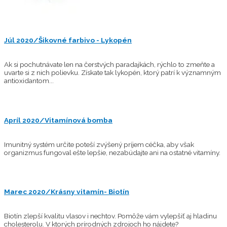
Júl 2020/Šikovné farbivo - Lykopén
Ak si pochutnávate len na čerstvých paradajkách, rýchlo to zmeňte a
uvarte si z nich polievku. Získate tak lykopén, ktorý patrí k významným
antioxidantom...
Apríl 2020/Vitamínová bomba
Imunitný systém určite poteší zvýšený príjem céčka, aby však
organizmus fungoval ešte lepšie, nezabúdajte ani na ostatné vitamíny.
Marec 2020/Krásny vitamín- Biotín
Biotín zlepší kvalitu vlasov i nechtov. Pomôže vám vylepšiť aj hladinu
cholesterolu. V ktorých prírodných zdrojoch ho nájdete?