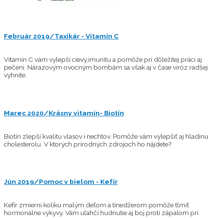
Február 2019/Taxikár - Vitamín C
Vitamín C vám vylepší cievy,imunitu a pomôže pri dôležitej práci aj
pečeni. Nárazovým ovocným bombám sa však aj v čase viróz radšej
vyhnite.
Marec 2020/Krásny vitamín- Biotín
Biotín zlepší kvalitu vlasov i nechtov. Pomôže vám vylepšiť aj hladinu
cholesterolu. V ktorých prírodných zdrojoch ho nájdete?
Jún 2019/Pomoc v bielom - Kefír
Kefír zmierni koliku malým deťom a tínedžerom pomôže tlmiť
hormonálne výkyvy. Vám uľahčí hudnutie aj boj proti zápalom pri