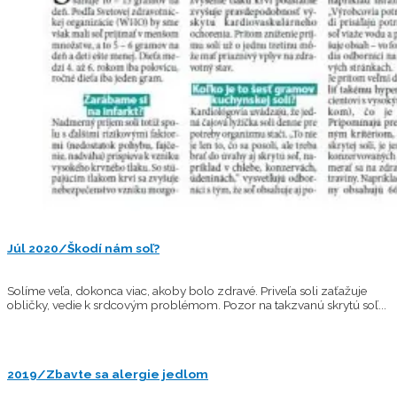
Júl 2020/Škodí nám soľ?
Solíme veľa, dokonca viac, akoby bolo zdravé. Priveľa soli zaťažuje
obličky, vedie k srdcovým problémom. Pozor na takzvanú skrytú soľ...
2019/Zbavte sa alergie jedlom