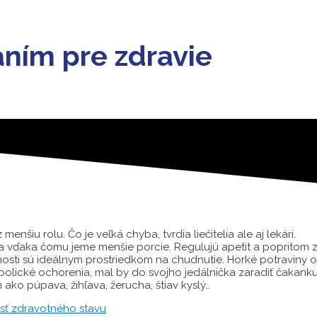
ním pre zdravie
šiu rolu. Čo je veľká chyba, tvrdia liečitelia ale aj lekári.
av a vďaka čomu jeme menšie porcie. Regulujú apetít a popritom
nosti sú ideálnym prostriedkom na chudnutie. Horké potraviny o
lické ochorenia, mal by do svojho jedálnička zaradiť čakanku, r
n ako púpava, žihľava, žerucha, štiav kyslý…
esť zdravotného stavu