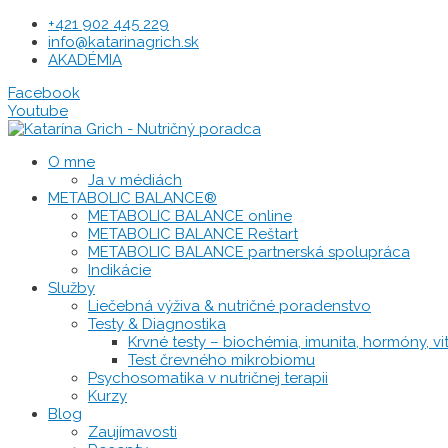
Preskočiť
+421 902 445 229
na
info@katarinagrich.sk
obsah
AKADÉMIA
Facebook
Youtube
O mne
Ja v médiách
METABOLIC BALANCE®
METABOLIC BALANCE online
METABOLIC BALANCE Reštart
METABOLIC BALANCE partnerská spolupráca
Indikácie
Služby
Liečebná výživa & nutričné poradenstvo
Testy & Diagnostika
Krvné testy – biochémia, imunita, hormóny, vit
Test črevného mikrobiomu
Psychosomatika v nutričnej terapii
Kurzy
Blog
Zaujímavosti