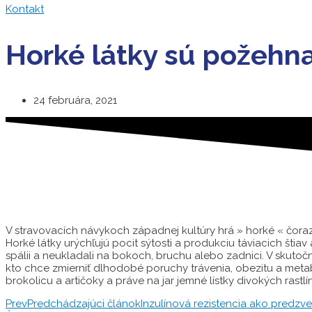
Kontakt
Horké látky sú požehna
24 februára, 2021
V stravovacích návykoch západnej kultúry hrá » horké « čoraz men
Horké látky urýchľujú pocit sýtosti a produkciu táviacich šti
spálii a neukladali na bokoch, bruchu alebo zadnici. V skutoč
kto chce zmierniť dlhodobé poruchy trávenia, obezitu a metabo
brokolicu a artičoky a práve na jar jemné lístky divokých rastlí
Prev
Predchádzajúci článok
Inzulínová rezistencia ako predzv