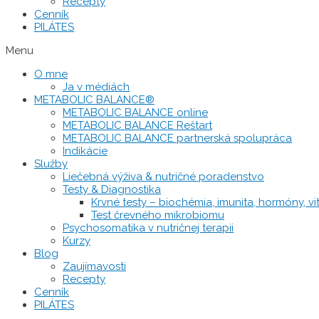
Recepty
Cenník
PILÁTES
Menu
O mne
Ja v médiách
METABOLIC BALANCE®
METABOLIC BALANCE online
METABOLIC BALANCE Reštart
METABOLIC BALANCE partnerská spolupráca
Indikácie
Služby
Liečebná výživa & nutričné poradenstvo
Testy & Diagnostika
Krvné testy – biochémia, imunita, hormóny, vit
Test črevného mikrobiomu
Psychosomatika v nutričnej terapii
Kurzy
Blog
Zaujímavosti
Recepty
Cenník
PILÁTES