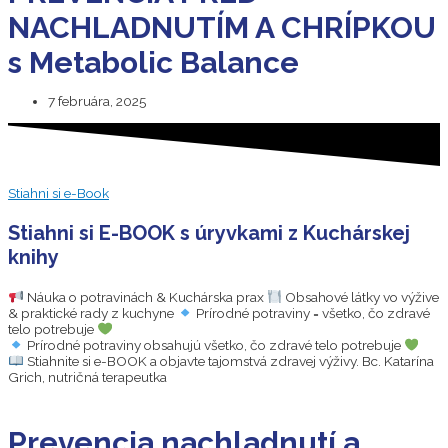
NACHLADNUTÍM A CHRÍPKOU
s Metabolic Balance
7 februára, 2025
Stiahni si e-Book
Stiahni si E-BOOK s úryvkami z Kuchárskej
knihy
Náuka o potravinách & Kuchárska prax
Obsahové látky vo výžive
& praktické rady z kuchyne
Prírodné potraviny = všetko, čo zdravé
telo potrebuje
Prírodné potraviny obsahujú všetko, čo zdravé telo potrebuje
Stiahnite si e-BOOK a objavte tajomstvá zdravej výživy. Bc. Katarína
Grich, nutričná terapeutka
Prevencia nachladnutí a