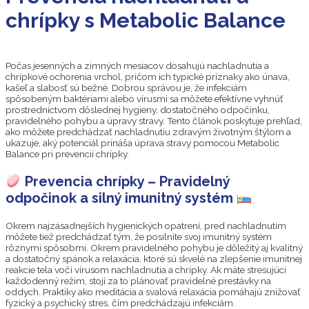
chrípky s Metabolic Balance
Počas jesenných a zimných mesiacov dosahujú nachladnutia a
chrípkové ochorenia vrchol, pričom ich typické príznaky ako únava,
kašeľ a slabosť sú bežné. Dobrou správou je, že infekciám
spôsobeným baktériami alebo vírusmi sa môžete efektívne vyhnúť
prostredníctvom dôslednej hygieny, dostatočného odpočinku,
pravidelného pohybu a úpravy stravy. Tento článok poskytuje prehľad,
ako môžete predchádzať nachladnutiu zdravým životným štýlom a
ukazuje, aký potenciál prináša úprava stravy pomocou Metabolic
Balance pri prevencii chrípky.
Prevencia chrípky – Pravidelný
odpočinok a silný imunitný systém
Okrem najzásadnejších hygienických opatrení, pred nachladnutím
môžete tiež predchádzať tým, že posilníte svoj imunitný systém
rôznymi spôsobmi. Okrem pravidelného pohybu je dôležitý aj kvalitný
a dostatočný spánok a relaxácia, ktoré sú skvelé na zlepšenie imunitnej
reakcie tela voči vírusom nachladnutia a chrípky. Ak máte stresujúci
každodenný režim, stojí za to plánovať pravidelné prestávky na
oddych. Praktiky ako meditácia a svalová relaxácia pomáhajú znižovať
fyzický a psychický stres, čím predchádzajú infekciám.