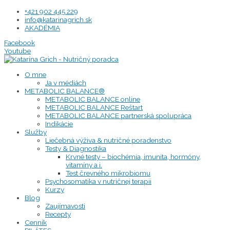
Preskočiť
+421 902 445 229
na
info@katarinagrich.sk
obsah
AKADÉMIA
Facebook
Youtube
O mne
Ja v médiách
METABOLIC BALANCE®
METABOLIC BALANCE online
METABOLIC BALANCE Reštart
METABOLIC BALANCE partnerská spolupráca
Indikácie
Služby
Liečebná výživa & nutričné poradenstvo
Testy & Diagnostika
Krvné testy – biochémia, imunita, hormóny,
vitamíny a i.
Test črevného mikrobiomu
Psychosomatika v nutričnej terapii
Kurzy
Blog
Zaujímavosti
Recepty
Cenník