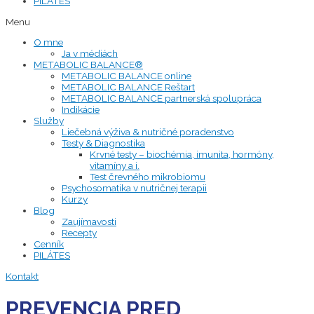
PILÁTES
Menu
O mne
Ja v médiách
METABOLIC BALANCE®
METABOLIC BALANCE online
METABOLIC BALANCE Reštart
METABOLIC BALANCE partnerská spolupráca
Indikácie
Služby
Liečebná výživa & nutričné poradenstvo
Testy & Diagnostika
Krvné testy – biochémia, imunita, hormóny,
vitamíny a i.
Test črevného mikrobiomu
Psychosomatika v nutričnej terapii
Kurzy
Blog
Zaujímavosti
Recepty
Cenník
PILÁTES
Kontakt
PREVENCIA PRED