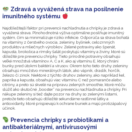
Zdravá a vyvážená strava na posilnenie
imunitného systému
Najdôležitejší faktor pri prevencii nachladnutia a chrípky je zdravá a
vyvážená strava. Plnohodnotná výživa optimálne posilňuje imunitný
systém, čím sa minimalizuje riziko infekcie. Odporúča sa strava bohatá
na vitamíny z čerstvého ovocia, zeleniny, byliniek, celozrnných
produktov a mliečnych výrobkov. Zelené potraviny ako špenát,
kapusta, brokolica a rímsky šalát poskytujú vitamíny a živiny, ktoré sú
dôležité pre prevenciu chrípky. Tieto prírodné potraviny obsahujú
veľké množstvá vitamínov A, C a K, ako aj vitamínu E, ktorý chráni
bunky pred útokmi baktérií a vírusov. Okrem toho tieto druhy zeleniny
obsahujú množstvo minerálnych látok, ako vápnik, draslík, horčík,
železo či zinok. Niektoré z týchto druhov zeleniny, ako napríklad kel,
paprika a kapusta, obsahujú viac vitamínu C než pomaranče alebo
citróny, a preto sú skvelé na prípravu zelených smoothie, ktoré môžu
slúžiť ako skutočné „booster“ na prevenciu nachladnutia a chrípky. Pri
nákupe zeleniny si tiež dajte pozor na druhy so zelenými listami,
pretože tieto obsahujú dôležité sekundárne rastlinné látky a
antioxidanty, ktoré prispievajú k ochrane buniek a majú protizápalový
účinok.
Prevencia chrípky s probiotikami a
antibakteriálnymi, antivírusovými