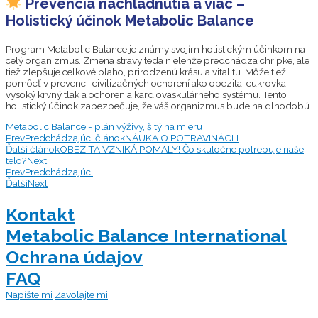
Prevencia nachladnutia a viac –
Holistický účinok Metabolic Balance
Program Metabolic Balance je známy svojím holistickým účinkom na
celý organizmus. Zmena stravy teda nielenže predchádza chrípke, ale
tiež zlepšuje celkové blaho, prirodzenú krásu a vitalitu. Môže tiež
pomôcť v prevencii civilizačných ochorení ako obezita, cukrovka,
vysoký krvný tlak a ochorenia kardiovaskulárneho systému. Tento
holistický účinok zabezpečuje, že váš organizmus bude na dlhodobú
Metabolic Balance - plán výživy, šitý na mieru
Prev
Predchádzajúci článok
NÁUKA O POTRAVINÁCH
Ďalší článok
OBEZITA VZNIKÁ POMALY! Čo skutočne potrebuje naše
telo?
Next
Prev
Predchádzajúci
Ďalší
Next
Kontakt
Metabolic Balance International
Ochrana údajov
FAQ
Scroll
Napíšte mi
Zavolajte mi
to
Top