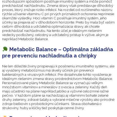
rozhodujúcim spôsobom posilňuje imunitný systém a môže pomôcť
predchádzať nachladnutiu. Zmena stravy však predstavuje dlhodobý
proces, ktorý znižuje riziko infekcií. Na rozdiel od rozšíreného názoru
rýchle užívanie vitamínu C pri prvých príznakoch ochorenia neprinesie
okamžité výsledky. Hoci vitamín C posilňuje imunitný systém, jeho
účinky sa prejavia až v dlhodobom horizonte. Preto by mala byť vaším
cieľom dlhodobá a udržateľná optimalizácia stravy, ak chcete
predchádzať nachladnutiu. Na tento účel je ideálnym riešením
vedecky podložený, celostný a udržateľný prístup k výžive, akým je
napríklad Metabolic Balance.
Metabolic Balance – Optimálna základňa
pre prevenciu nachladnutia a chrípky
Nie len dôležité živiny prispievajú k posilneniu imunitného systému, ale
aj vyvážený metabolizmus má skvelý účinok pri prevencii
bakteriálnych a vírusových infekcií. Pre dosiahnutie tohto vyváženia je
ideálnym riešením zmena stravy prostredníctvom Metabolic Balance.
Personalizované plány Metabolic Balance sa vyznačujú veľkým
množstvom vitamínov a minerálov z ovocia a zeleniny. Každý deň
majú účastníci na pláne napríklad jablko a výživné celozrnné ražné
pečivo. V každom pláne sa nachádzajú aj vitamínmi bohaté zelené
druhy zeleniny, zdravé šaláty a vybrané mliečne výrobky ako prírodné
zdroje bielkovín s probiotickými účinkami. Strava obohatená o
strukoviny, huby a klíčky tiež poskytuje cenné živiny.