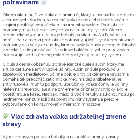
potravinami
Okrem vitamínu D zo slnka a vitamínu C, ktorý sa nachádza v brokolici
a citrusových plodoch, sú minerály ako zinok alebo horčík známe
svojimi posilňujúcimi účinkami na imunitný systém. Probiotické
potraviny majú tiež pozitívny vplyv na imunitný systém. Okrem
probiotického jogurtu, ktorý je bohatý na vitamíny A a D, vápnik a
horčík, patria medzi probiotické potraviny aj kefír, syr a fermentované
potraviny, ako sú kyslé uhorky, kimchi, kyslá kapusta a tempeh. Mnohé
vedecké štúdie preukázali, že zdravé baktérie v týchto potravinách
podporujú tvorbu črevnej mikroflóry a tým aj imunitný systém.
Cibuľa a cesnak obsahujú zdravé éterické oleje a alicín, ktorý má
antibakteriálne a antivírusové účinky. Alicín znižuje produkciu
zápalových mediátorov, účinne bojuje proti baktériám a vírusom a
pomáha tak predchádzať chrípke. Med má tiež antibakteriálne,
antivírusové a imunitu podporujúce účinky, vďaka čomu je účinný
nielen na prevenciu, ale aj na zmiernenie príznakov chrípky, ako je
bolesť hrdla a kašeľ. Naopak, mäso, živočíšne tuky a alkohol môžu pri
nadmernej konzumácii oslabovať imunitný systém, a preto je
odporúčané ich konzumovať v miernom množstve.
Viac zdravia vďaka udržateľnej zmene
stravy
Výber zdravých potravín bohatých na určité vitamíny a živiny