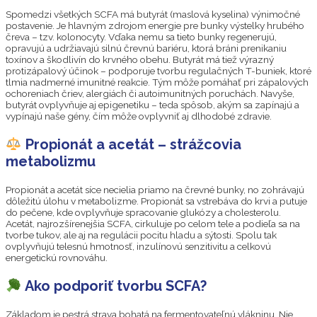
Spomedzi všetkých SCFA má butyrát (maslová kyselina) výnimočné
postavenie. Je hlavným zdrojom energie pre bunky výstelky hrubého
čreva – tzv. kolonocyty. Vďaka nemu sa tieto bunky regenerujú,
opravujú a udržiavajú silnú črevnú bariéru, ktorá bráni prenikaniu
toxínov a škodlivín do krvného obehu. Butyrát má tiež výrazný
protizápalový účinok – podporuje tvorbu regulačných T-buniek, ktoré
tlmia nadmerné imunitné reakcie. Tým môže pomáhať pri zápalových
ochoreniach čriev, alergiách či autoimunitných poruchách. Navyše,
butyrát ovplyvňuje aj epigenetiku – teda spôsob, akým sa zapínajú a
vypínajú naše gény, čím môže ovplyvniť aj dlhodobé zdravie.
Propionát a acetát – strážcovia
metabolizmu
Propionát a acetát síce necielia priamo na črevné bunky, no zohrávajú
dôležitú úlohu v metabolizme. Propionát sa vstrebáva do krvi a putuje
do pečene, kde ovplyvňuje spracovanie glukózy a cholesterolu.
Acetát, najrozšírenejšia SCFA, cirkuluje po celom tele a podieľa sa na
tvorbe tukov, ale aj na regulácii pocitu hladu a sýtosti. Spolu tak
ovplyvňujú telesnú hmotnosť, inzulínovú senzitivitu a celkovú
energetickú rovnováhu.
Ako podporiť tvorbu SCFA?
Základom je pestrá strava bohatá na fermentovateľnú vlákninu. Nie