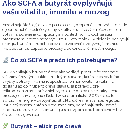
Ako SCFA a butyrát ovplyvňujú
vašu vitalitu, imunitu a mozog
Medzi najdôležitejšie SCFA patria acetát, propionát a butyrát. Hoci ide
o jednoduché mastné kyseliny s krátkym uhlíkovým reťazcom, ich
vplyv na zdravie je komplexný a v posledných rokoch sa stali
predmetom intenzívneho výskumu. Tieto molekuly nielenže poskytujú
energiu bunkám hrubého čreva, ale zároveň ovplyvňujú imunitu,
metabolizmus, zápalové procesy a dokonca aj činnosť mozgu.
Čo sú SCFA a prečo ich potrebujeme?
SCFA vznikajú v hrubom čreve ako vedľajší produkt fermentácie
vlákniny črevnými baktériami. Inými slovami, keď sa nestráviteľné
zvyšky potravy – najmä rozpustná a fermentovateľná vláknina –
dostanú až do hrubého čreva, stávajú sa potravou pre
mikroorganizmy, ktoré z nich vyrobia tieto bioaktívne látky. Tento
proces je tichý, ale jeho dôsledky sú dramatické. SCFA nie sú len
zdrojom energie – ovplyvňujú štruktúru črevnej sliznice, regulujú
imunitný systém, chránia pred zápalom, pomáhajú stabilizovať
hladinu cukru v krvi a komunikujú s mozgom prostredníctvom tzv.
črevo-mozgovej osi.
Butyrát – elixír pre črevá