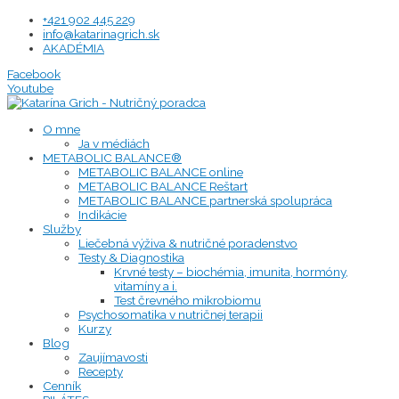
Preskočiť
+421 902 445 229
na
info@katarinagrich.sk
obsah
AKADÉMIA
Facebook
Youtube
O mne
Ja v médiách
METABOLIC BALANCE®
METABOLIC BALANCE online
METABOLIC BALANCE Reštart
METABOLIC BALANCE partnerská spolupráca
Indikácie
Služby
Liečebná výživa & nutričné poradenstvo
Testy & Diagnostika
Krvné testy – biochémia, imunita, hormóny,
vitamíny a i.
Test črevného mikrobiomu
Psychosomatika v nutričnej terapii
Kurzy
Blog
Zaujímavosti
Recepty
Cenník