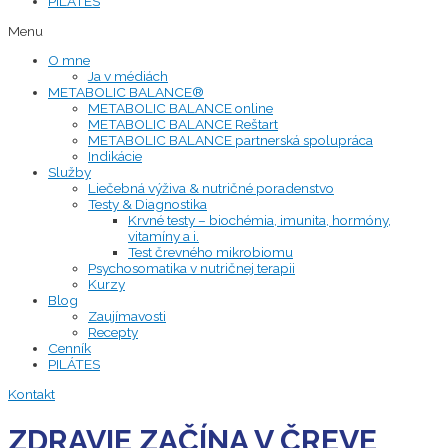
PILÁTES
Menu
O mne
Ja v médiách
METABOLIC BALANCE®
METABOLIC BALANCE online
METABOLIC BALANCE Reštart
METABOLIC BALANCE partnerská spolupráca
Indikácie
Služby
Liečebná výživa & nutričné poradenstvo
Testy & Diagnostika
Krvné testy – biochémia, imunita, hormóny,
vitamíny a i.
Test črevného mikrobiomu
Psychosomatika v nutričnej terapii
Kurzy
Blog
Zaujímavosti
Recepty
Cenník
PILÁTES
Kontakt
ZDRAVIE ZAČÍNA V ČREVE