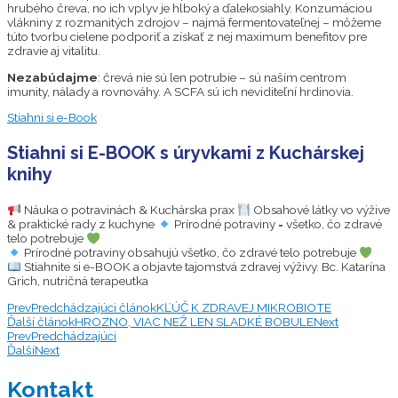
hrubého čreva, no ich vplyv je hlboký a ďalekosiahly. Konzumáciou
vlákniny z rozmanitých zdrojov – najmä fermentovateľnej – môžeme
túto tvorbu cielene podporiť a získať z nej maximum benefitov pre
zdravie aj vitalitu.
Nezabúdajme
: črevá nie sú len potrubie – sú naším centrom
imunity, nálady a rovnováhy. A SCFA sú ich neviditeľní hrdinovia.
Stiahni si e-Book
Stiahni si E-BOOK s úryvkami z Kuchárskej
knihy
Náuka o potravinách & Kuchárska prax
Obsahové látky vo výžive
& praktické rady z kuchyne
Prírodné potraviny = všetko, čo zdravé
telo potrebuje
Prírodné potraviny obsahujú všetko, čo zdravé telo potrebuje
Stiahnite si e-BOOK a objavte tajomstvá zdravej výživy. Bc. Katarína
Grich, nutričná terapeutka
Prev
Predchádzajúci článok
KĽÚČ K ZDRAVEJ MIKROBIOTE
Ďalší článok
HROZNO, VIAC NEŽ LEN SLADKÉ BOBULE
Next
Prev
Predchádzajúci
Ďalší
Next
Kontakt