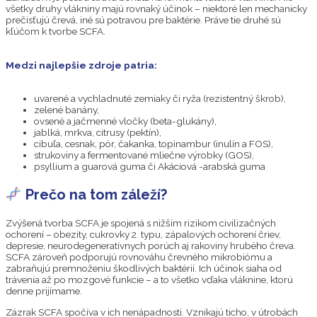
všetky druhy vlákniny majú rovnaký účinok – niektoré len mechanicky
prečisťujú črevá, iné sú potravou pre baktérie. Práve tie druhé sú
kľúčom k tvorbe SCFA.
Medzi najlepšie zdroje patria:
uvarené a vychladnuté zemiaky či ryža (rezistentný škrob),
zelené banány,
ovsené a jačmenné vločky (beta-glukány),
jablká, mrkva, citrusy (pektín),
cibuľa, cesnak, pór, čakanka, topinambur (inulín a FOS),
strukoviny a fermentované mliečne výrobky (GOS),
psyllium a guarová guma či Akáciová -arabská guma
Prečo na tom záleží?
Zvýšená tvorba SCFA je spojená s nižším rizikom civilizačných
ochorení – obezity, cukrovky 2. typu, zápalových ochorení čriev,
depresie, neurodegeneratívnych porúch aj rakoviny hrubého čreva.
SCFA zároveň podporujú rovnováhu črevného mikrobiómu a
zabraňujú premnoženiu škodlivých baktérií. Ich účinok siaha od
trávenia až po mozgové funkcie – a to všetko vďaka vláknine, ktorú
denne prijímame.
Zázrak SCFA spočíva v ich nenápadnosti. Vznikajú ticho, v útrobách