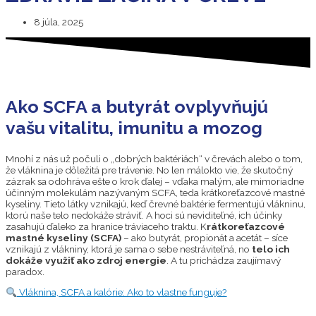
8 júla, 2025
Ako SCFA a butyrát ovplyvňujú
vašu vitalitu, imunitu a mozog
Mnohí z nás už počuli o „dobrých baktériách“ v črevách alebo o tom,
že vláknina je dôležitá pre trávenie. No len málokto vie, že skutočný
zázrak sa odohráva ešte o krok ďalej – vďaka malým, ale mimoriadne
účinným molekulám nazývaným SCFA, teda krátkoreťazcové mastné
kyseliny. Tieto látky vznikajú, keď črevné baktérie fermentujú vlákninu,
ktorú naše telo nedokáže stráviť. A hoci sú neviditeľné, ich účinky
zasahujú ďaleko za hranice tráviaceho traktu. K
rátkoreťazcové
mastné kyseliny (SCFA)
– ako butyrát, propionát a acetát – síce
vznikajú z vlákniny, ktorá je sama o sebe nestráviteľná, no
telo ich
dokáže využiť ako zdroj energie
. A tu prichádza zaujímavý
paradox.
Vláknina, SCFA a kalórie: Ako to vlastne funguje?