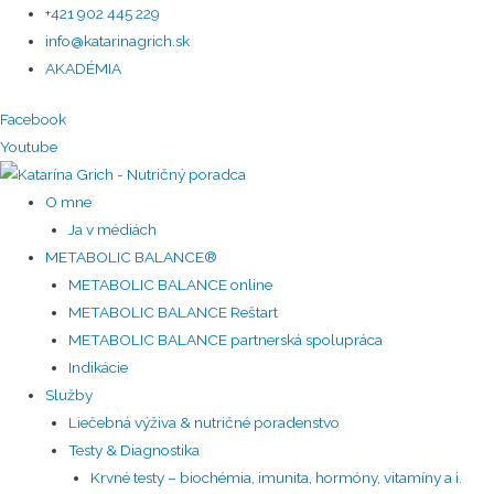
+421 902 445 229
info@katarinagrich.sk
AKADÉMIA
Facebook
Youtube
O mne
Ja v médiách
METABOLIC BALANCE®
METABOLIC BALANCE online
METABOLIC BALANCE Reštart
METABOLIC BALANCE partnerská spolupráca
Indikácie
Služby
Liečebná výživa & nutričné poradenstvo
Testy & Diagnostika
Krvné testy – biochémia, imunita, hormóny, vitamíny a i.