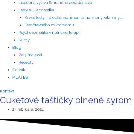
Liečebná výživa & nutričné poradenstvo
Testy & Diagnostika
Krvné testy – biochémia, imunita, hormóny, vitamíny a i.
Test črevného mikrobiomu
Psychosomatika v nutričnej terapii
Kurzy
Blog
Zaujímavosti
Recepty
Cenník
PILÁTES
Kontakt
Cuketové taštičky plnené syrom
24 februára, 2021