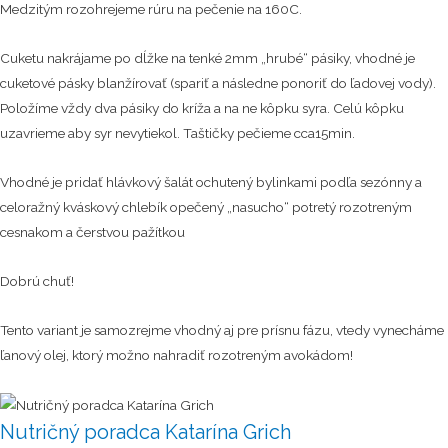
Medzitým rozohrejeme rúru na pečenie na 160C.
Cuketu nakrájame po dĺžke na tenké 2mm „hrubé“ pásiky, vhodné je
cuketové pásky blanžírovať (spariť a následne ponoriť do ľadovej vody).
Položíme vždy dva pásiky do kríža a na ne kôpku syra. Celú kôpku
uzavrieme aby syr nevytiekol. Taštičky pečieme cca15min.
Vhodné je pridať hlávkový šalát ochutený bylinkami podľa sezónny a
celoražný kváskový chlebík opečený „nasucho“ potretý rozotreným
cesnakom a čerstvou pažítkou
Dobrú chuť!
Tento variant je samozrejme vhodný aj pre prísnu fázu, vtedy vynecháme
ľanový olej, ktorý možno nahradiť rozotreným avokádom!
Nutričný poradca Katarína Grich