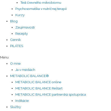
Test črevného mikrobiomu
Psychosomatika v nutričnej terapii
Kurzy
Blog
Zaujímavosti
Recepty
Cenník
PILÁTES
Menu
O mne
Ja v médiách
METABOLIC BALANCE®
METABOLIC BALANCE online
METABOLIC BALANCE Reštart
METABOLIC BALANCE partnerská spolupráca
Indikácie
Služby