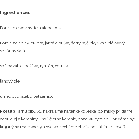
Ingrediencie:
Porcia bielkoviny: feta alebo tofu
Porcia zeleniny: cuketa, jarná cibuľka, šerry rajčinky 2ks a hlávkový
sezónny šalát
soľ, bazalka, pažítka, tymián, cesnak
ľanový olej
umeo ocot alebo balzamico
Postup:
jarnú cibuľku nakrájame na tenké kolieska, do misky pridáme
ocot, olej a koreniny – soľ, čierne korenie, bazalku, tymian…..pridáme syr
krájaný na malé kocky a všetko necháme chvíľu postáť (marinovať)