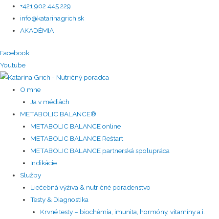
+421 902 445 229
info@katarinagrich.sk
AKADÉMIA
Facebook
Youtube
O mne
Ja v médiách
METABOLIC BALANCE®
METABOLIC BALANCE online
METABOLIC BALANCE Reštart
METABOLIC BALANCE partnerská spolupráca
Indikácie
Služby
Liečebná výživa & nutričné poradenstvo
Testy & Diagnostika
Krvné testy – biochémia, imunita, hormóny, vitamíny a i.