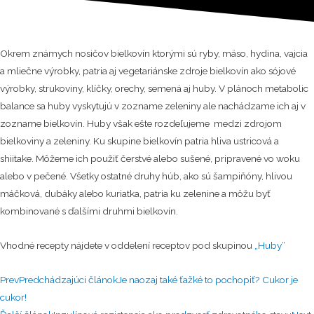
Okrem známych nosičov bielkovín ktorými sú ryby, mäso, hydina, vajcia
a mliečne výrobky, patria aj vegetariánske zdroje bielkovín ako sójové
výrobky, strukoviny, klíčky, orechy, semená aj huby. V plánoch metabolic
balance sa huby vyskytujú v zozname zeleniny ale nachádzame ich aj v
zozname bielkovín. Huby však ešte rozdeľujeme medzi zdrojom
bielkoviny a zeleniny. Ku skupine bielkovín patria hliva ustricová a
shiitake. Môžeme ich použiť čerstvé alebo sušené, pripravené vo woku
alebo v pečené. Všetky ostatné druhy húb, ako sú šampiňóny, hlivou
máčková, dubáky alebo kuriatka, patria ku zelenine a môžu byť
kombinované s ďalšími druhmi bielkovín.
Vhodné recepty nájdete v oddelení receptov pod skupinou
„Huby“
Prev
Predchádzajúci článok
Je naozaj také ťažké to pochopiť? Cukor je
cukor!