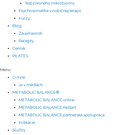
Test črevného mikrobiomu
Psychosomatika v nutričnej terapii
Kurzy
Blog
Zaujímavosti
Recepty
Cenník
PILÁTES
Menu
O mne
Ja v médiách
METABOLIC BALANCE®
METABOLIC BALANCE online
METABOLIC BALANCE Reštart
METABOLIC BALANCE partnerská spolupráca
Indikácie
Služby