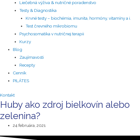
Liečebná výživa & nutričné poradenstvo
Testy & Diagnostika
Krvné testy – biochémia, imunita, hormóny, vitamíny a i.
Test črevného mikrobiomu
Psychosomatika v nutričnej terapii
Kurzy
Blog
Zaujímavosti
Recepty
Cenník
PILÁTES
Kontakt
Huby ako zdroj bielkovín alebo
zelenina?
24 februára, 2021