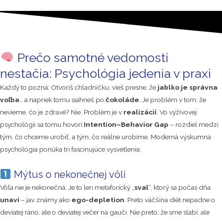
Prečo samotné vedomosti
nestačia: Psychológia jedenia v praxi
Každý to pozná: Otvoríš chladničku, vieš presne, že
jablko je správna
voľba
… a napriek tomu siahneš po
čokoláde
. Je problém v tom, že
nevieme, čo je zdravé? Nie. Problém je v
realizácii
. Vo výživovej
psychológii sa tomu hovorí
Intention–Behavior Gap
– rozdiel medzi
tým, čo chceme urobiť, a tým, čo reálne urobíme. Moderná výskumná
psychológia ponúka tri fascinujúce vysvetlenia:
Mýtus o nekonečnej vôli
Vôľa nie je nekonečná. Je to len metaforický „
sval
“, ktorý sa počas dňa
unaví
– jav známy ako
ego-depletion
. Preto väčšina diét nepadne o
deviatej ráno, ale o deviatej večer na gauči. Nie preto, že sme slabí, ale