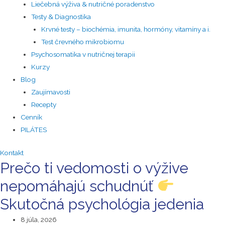
Liečebná výživa & nutričné poradenstvo
Testy & Diagnostika
Krvné testy – biochémia, imunita, hormóny, vitamíny a i.
Test črevného mikrobiomu
Psychosomatika v nutričnej terapii
Kurzy
Blog
Zaujímavosti
Recepty
Cenník
PILÁTES
Kontakt
Prečo ti vedomosti o výžive
nepomáhajú schudnúť
Skutočná psychológia jedenia
8 júla, 2026