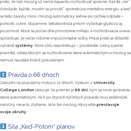
preto, že náš mozog už nemá kapacitu rozhodovať správne. Každé „nie“
čokoláde, každé „musím sa prinútiť“ spotrebúva mentálnu energiu, a keď
sa tieto zásoby minú, mozog automaticky siahne po rýchlej odplate –
pohodlí, cukre, dopamíne. Sebakontrola pritom vyžaduje glukózu aj
pozornosť, ktoré sa počas dňa prirodzene míňajú, a rozhodovacia únava
spôsobuje, že večer robíme impulzívnejšie voľby. Práve preto je dôležité
vytvárať
systémy
, ktoré vôľu nepotrebujú – prostredie, rutiny a jasné
pravidlá, vďaka ktorým sa rozhodovanie stane automatickým a mozog sa
nemusí neustále brániť pokušeniam.
Pravda o 66 dňoch
Zabudni na populárny mýtus o 21 dňoch. Výskum z
University
College London
ukazuje, že priemer je
66 dní
, kým sa nové správanie
stane automatickým. Ak ti po štyroch týždňoch pripadá nový jedálniček
náročný, nie je to zlyhanie. Je to len mozog, ktorý ešte
prestavuje
svoje okruhy
.
Sila „Keď–Potom“ plánov