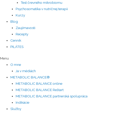
Test črevného mikrobiomu
Psychosomatika v nutričnej terapii
Kurzy
Blog
Zaujímavosti
Recepty
Cenník
PILÁTES
Menu
O mne
Ja v médiách
METABOLIC BALANCE®
METABOLIC BALANCE online
METABOLIC BALANCE Reštart
METABOLIC BALANCE partnerská spolupráca
Indikácie
Služby