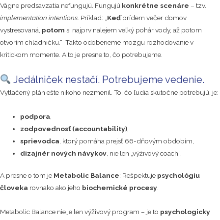
Vágne predsavzatia nefungujú. Fungujú
konkrétne scenáre
– tzv.
implementation intentions
. Príklad: „
Keď
prídem večer domov
vystresovaná,
potom
si najprv nalejem veľký pohár vody, až potom
otvorím chladničku.“ Takto odoberieme mozgu rozhodovanie v
kritickom momente. A to je presne to, čo potrebujeme.
Jedálniček nestačí. Potrebujeme vedenie.
Vytlačený plán ešte nikoho nezmenil. To, čo ľudia skutočne potrebujú, je:
podpora
,
zodpovednosť (accountability)
,
sprievodca
, ktorý pomáha prejsť 66-dňovým obdobím,
dizajnér nových návykov
, nie len „výživový coach“.
A presne o tom je
Metabolic Balance
: Rešpektuje
psychológiu
človeka
rovnako ako jeho
biochemické procesy
.
Metabolic Balance nie je len výživový program – je to
psychologicky