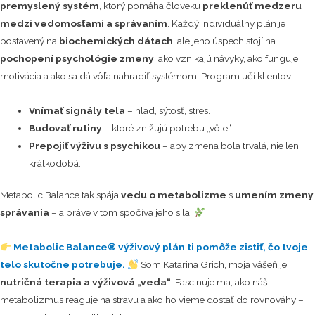
premyslený systém
, ktorý pomáha človeku
preklenúť medzeru
medzi vedomosťami a správaním
. Každý individuálny plán je
postavený na
biochemických dátach
, ale jeho úspech stojí na
pochopení psychológie zmeny
: ako vznikajú návyky, ako funguje
motivácia a ako sa dá vôľa nahradiť systémom. Program učí klientov:
Vnímať signály tela
– hlad, sýtosť, stres.
Budovať rutiny
– ktoré znižujú potrebu „vôle“.
Prepojiť výživu s psychikou
– aby zmena bola trvalá, nie len
krátkodobá.
Metabolic Balance tak spája
vedu o metabolizme
s
umením zmeny
správania
– a práve v tom spočíva jeho sila.
Metabolic Balance® výživový plán ti pomôže zistiť, čo tvoje
telo skutočne potrebuje.
Som Katarina Grich, moja vášeň je
nutričná terapia a výživová „veda“
. Fascinuje ma, ako náš
metabolizmus reaguje na stravu a ako ho vieme dostať do rovnováhy –