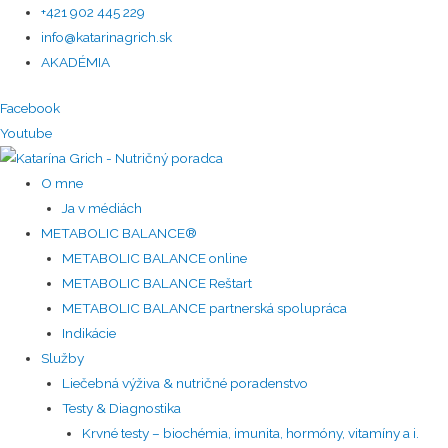
+421 902 445 229
info@katarinagrich.sk
AKADÉMIA
Facebook
Youtube
O mne
Ja v médiách
METABOLIC BALANCE®
METABOLIC BALANCE online
METABOLIC BALANCE Reštart
METABOLIC BALANCE partnerská spolupráca
Indikácie
Služby
Liečebná výživa & nutričné poradenstvo
Testy & Diagnostika
Krvné testy – biochémia, imunita, hormóny, vitamíny a i.