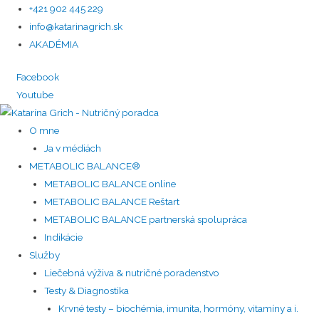
+421 902 445 229
info@katarinagrich.sk
AKADÉMIA
Facebook
Youtube
O mne
Ja v médiách
METABOLIC BALANCE®
METABOLIC BALANCE online
METABOLIC BALANCE Reštart
METABOLIC BALANCE partnerská spolupráca
Indikácie
Služby
Liečebná výživa & nutričné poradenstvo
Testy & Diagnostika
Krvné testy – biochémia, imunita, hormóny, vitamíny a i.