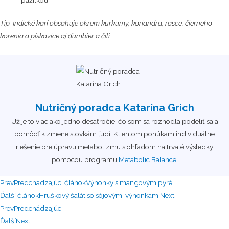
Tip: Indické karí obsahuje okrem kurkumy, koriandra, rasce, čierneho
korenia a pískavice aj ďumbier a čili.
Nutričný poradca Katarína Grich
Už je to viac ako jedno desaťročie, čo som sa rozhodla podeliť sa a
pomôcť k zmene stovkám ľudí. Klientom ponúkam individuálne
riešenie pre úpravu metabolizmu s ohľadom na trvalé výsledky
pomocou programu
Metabolic Balance
.
Prev
Predchádzajúci článok
Výhonky s mangovým pyré
Ďalší článok
Hruškový šalát so sójovými výhonkami
Next
Prev
Predchádzajúci
Ďalší
Next