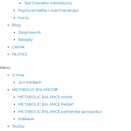
Test črevného mikrobiomu
Psychosomatika v nutričnej terapii
Kurzy
Blog
Zaujímavosti
Recepty
Cenník
PILÁTES
Menu
O mne
Ja v médiách
METABOLIC BALANCE®
METABOLIC BALANCE online
METABOLIC BALANCE Reštart
METABOLIC BALANCE partnerská spolupráca
Indikácie
Služby