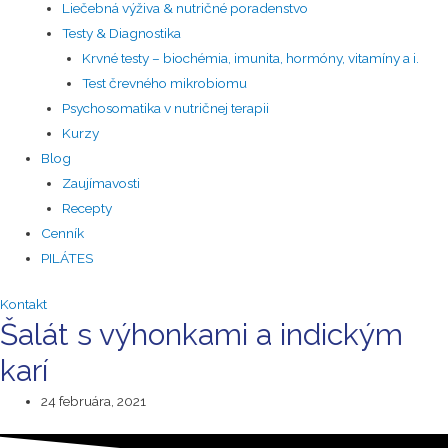
Liečebná výživa & nutričné poradenstvo
Testy & Diagnostika
Krvné testy – biochémia, imunita, hormóny, vitamíny a i.
Test črevného mikrobiomu
Psychosomatika v nutričnej terapii
Kurzy
Blog
Zaujímavosti
Recepty
Cenník
PILÁTES
Kontakt
Šalát s výhonkami a indickým
karí
24 februára, 2021