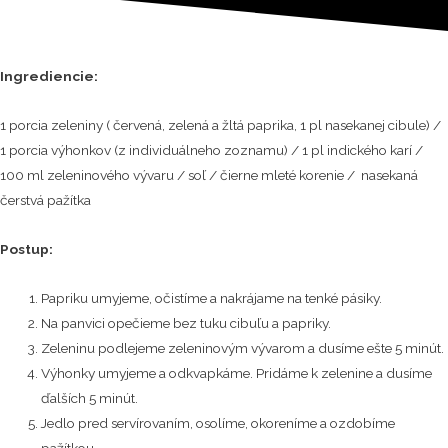
Ingrediencie:
1 porcia zeleniny ( červená, zelená a žltá paprika, 1 pl nasekanej cibule) /
1 porcia výhonkov (z individuálneho zoznamu) / 1 pl indického karí /
100 ml zeleninového vývaru / soľ / čierne mleté korenie / nasekaná
čerstvá pažítka
Postup:
Papriku umyjeme, očistíme a nakrájame na tenké pásiky.
Na panvici opečieme bez tuku cibuľu a papriky.
Zeleninu podlejeme zeleninovým vývarom a dusíme ešte 5 minút.
Výhonky umyjeme a odkvapkáme. Pridáme k zelenine a dusíme
ďalších 5 minút.
Jedlo pred servírovaním, osolíme, okoreníme a ozdobíme
pažítkou.