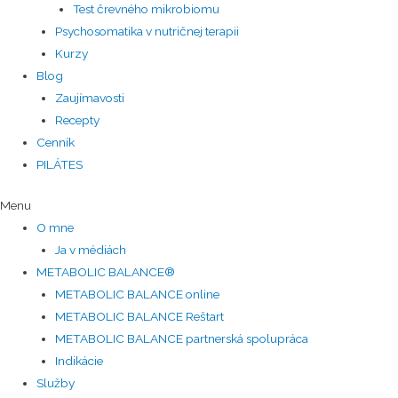
Test črevného mikrobiomu
Psychosomatika v nutričnej terapii
Kurzy
Blog
Zaujímavosti
Recepty
Cenník
PILÁTES
Menu
O mne
Ja v médiách
METABOLIC BALANCE®
METABOLIC BALANCE online
METABOLIC BALANCE Reštart
METABOLIC BALANCE partnerská spolupráca
Indikácie
Služby