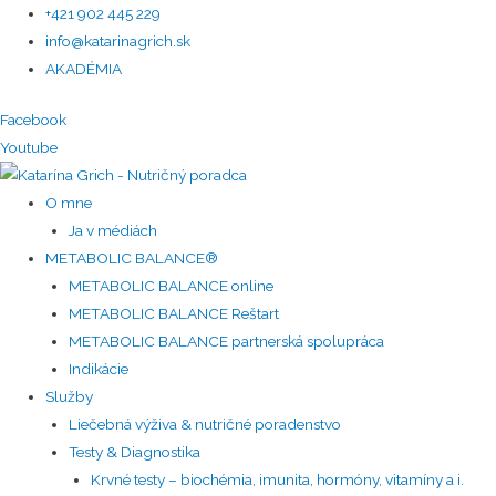
+421 902 445 229
info@katarinagrich.sk
AKADÉMIA
Facebook
Youtube
O mne
Ja v médiách
METABOLIC BALANCE®
METABOLIC BALANCE online
METABOLIC BALANCE Reštart
METABOLIC BALANCE partnerská spolupráca
Indikácie
Služby
Liečebná výživa & nutričné poradenstvo
Testy & Diagnostika
Krvné testy – biochémia, imunita, hormóny, vitamíny a i.