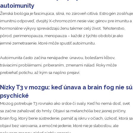
autoimunity
Ženská biológia je fascinujúca, silná, no zároveň citlivá. Estrogén zosilňuje
imunitnú odpoveď, dvojitý X‑chromozóm nesie viac génov pre imunitu a
hormonálne výkyvy sprevádzajú ženu takmer celý život. Tehotenstvo,
pôrod, perimenopauza, menopauza – každé z týchto období je ako
jemné zemetrasenie, ktoré môže spustiť autoimunitu.
Autoimunita často začína nenápadne: únavou, bolesťami kĺbov,
tráviacimi problémami, priberaním, zmenami nálad. Roky môže
prebiehať potichu, až kým sa naplno prejaví.
Nízky T3 v mozgu: keď únava a brain fog nie sú
psychické
Mozog potrebuje T3 rovnako ako srdce či svaly. Keď ho nemá dosť, svet
sa začne zahaľovať do hmly. Objaví sa melanchólia bez jasnej príčiny,
brain fog, ktorý berie sústredenie, pamäť aj iskru v očiach, úzkosť, ktorá sa
objaví bez varovania, a emočné jedenie, ktoré nie je slabosťou, ale