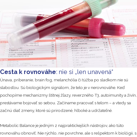
Cesta k rovnováhe
: nie si „len unavená“
Únava, priberanie, brain fog, melanchólia či túžba po sladkom nie sú
slabosťou. Sú biologickým signálom, že telo je v nerovnováhe. Keď
pochopíme mechanizmy štítnej žľazy, reverzného T3, autoimunity a živín,
prestávame bojovať so sebou. Začíname pracovať s telom – a vtedy sa
začnú diať zmeny, ktoré sú prirodzené, hlboké a udržateľné.
Metabolic Balance je jedným z najpraktickejších nástrojov, ako túto
rovnováhu obnoviť. Nie rýchlo, nie povrchne, ale s rešpektom k biológii, s