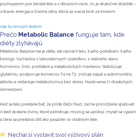
pochopením pre ženské telo a s dôrazom na to, čo je skutočne dôležité –
zdravie, energia a životná iskra, ktorá sa vracia krok za krokom.
viac ku krvným testom
Prečo
Metabolic Balance
funguje tam, kde
diéty zlyhávajú
Metabolic Balance nie je diéta, ale návrat k telu, k jeho potrebám, k jeho
biológii. Vychádza z laboratórnych výsledkov, z reálneho stavu
hormónov, živín, protilátok a metabolických markerov. Stabilizuje
glykémiu, podporuje konverziu T4 na T3, znižuje zápal a autoimunitnú
aktivitu a reštartuje metabolizmus bez stresu, hladovania či drastických
obmedzení.
Keď sa telo prestane báť, že príde ďalší hlad, začne prirodzene spaľovať.
A keď dostane živiny, ktoré potrebuje, mozog sa upokojí, myseľ sa vyjasní
a žena sa prestáva cítiť ako pasažier vo vlastnom tele.
Nechaj si vystaviť svoj výživový plán