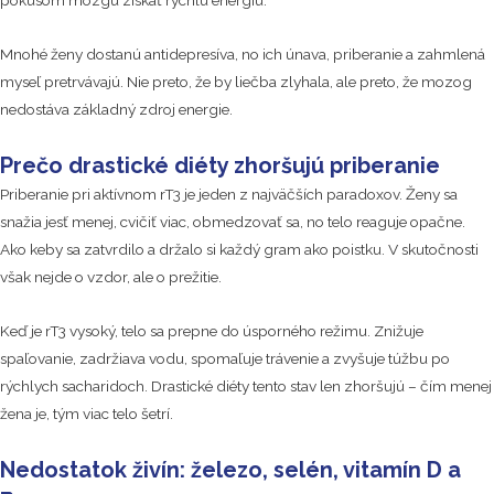
pokusom mozgu získať rýchlu energiu.
Mnohé ženy dostanú antidepresíva, no ich únava, priberanie a zahmlená
myseľ pretrvávajú. Nie preto, že by liečba zlyhala, ale preto, že mozog
nedostáva základný zdroj energie.
Prečo drastické diéty zhoršujú priberanie
Priberanie pri aktívnom rT3 je jeden z najväčších paradoxov. Ženy sa
snažia jesť menej, cvičiť viac, obmedzovať sa, no telo reaguje opačne.
Ako keby sa zatvrdilo a držalo si každý gram ako poistku. V skutočnosti
však nejde o vzdor, ale o prežitie.
Keď je rT3 vysoký, telo sa prepne do úsporného režimu. Znižuje
spaľovanie, zadržiava vodu, spomaľuje trávenie a zvyšuje túžbu po
rýchlych sacharidoch. Drastické diéty tento stav len zhoršujú – čím menej
žena je, tým viac telo šetrí.
Nedostatok živín: železo, selén, vitamín D a