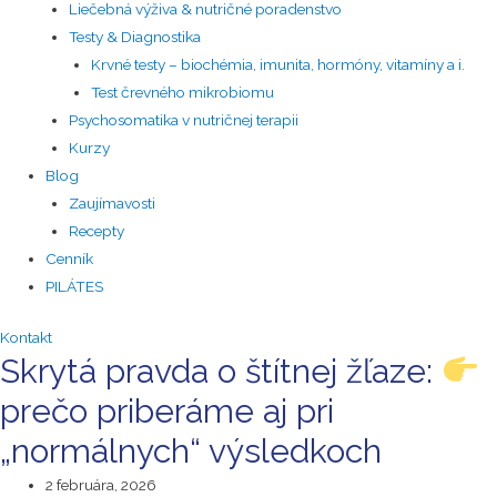
Liečebná výživa & nutričné poradenstvo
Testy & Diagnostika
Krvné testy – biochémia, imunita, hormóny, vitamíny a i.
Test črevného mikrobiomu
Psychosomatika v nutričnej terapii
Kurzy
Blog
Zaujímavosti
Recepty
Cenník
PILÁTES
Kontakt
Skrytá pravda o štítnej žľaze:
prečo priberáme aj pri
„normálnych“ výsledkoch
2 februára, 2026