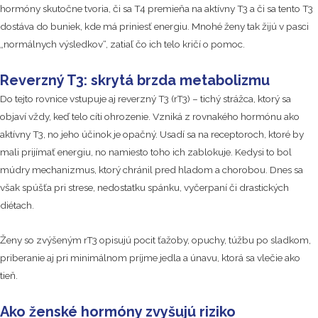
hormóny skutočne tvoria, či sa T4 premieňa na aktívny T3 a či sa tento T3
dostáva do buniek, kde má priniesť energiu. Mnohé ženy tak žijú v pasci
„normálnych výsledkov“, zatiaľ čo ich telo kričí o pomoc.
Reverzný T3: skrytá brzda metabolizmu
Do tejto rovnice vstupuje aj reverzný T3 (rT3) – tichý strážca, ktorý sa
objaví vždy, keď telo cíti ohrozenie. Vzniká z rovnakého hormónu ako
aktívny T3, no jeho účinok je opačný. Usadí sa na receptoroch, ktoré by
mali prijímať energiu, no namiesto toho ich zablokuje. Kedysi to bol
múdry mechanizmus, ktorý chránil pred hladom a chorobou. Dnes sa
však spúšťa pri strese, nedostatku spánku, vyčerpaní či drastických
diétach.
Ženy so zvýšeným rT3 opisujú pocit ťažoby, opuchy, túžbu po sladkom,
priberanie aj pri minimálnom príjme jedla a únavu, ktorá sa vlečie ako
tieň.
Ako ženské hormóny zvyšujú riziko