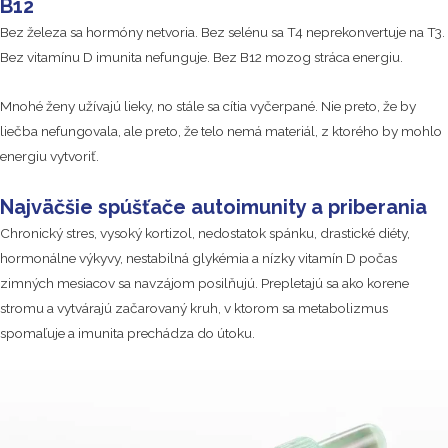
B12
Bez železa sa hormóny netvoria. Bez selénu sa T4 neprekonvertuje na T3.
Bez vitamínu D imunita nefunguje. Bez B12 mozog stráca energiu.
Mnohé ženy užívajú lieky, no stále sa cítia vyčerpané. Nie preto, že by
liečba nefungovala, ale preto, že telo nemá materiál, z ktorého by mohlo
energiu vytvoriť.
Najväčšie spúšťače autoimunity a priberania
Chronický stres, vysoký kortizol, nedostatok spánku, drastické diéty,
hormonálne výkyvy, nestabilná glykémia a nízky vitamín D počas
zimných mesiacov sa navzájom posilňujú. Prepletajú sa ako korene
stromu a vytvárajú začarovaný kruh, v ktorom sa metabolizmus
spomaľuje a imunita prechádza do útoku.