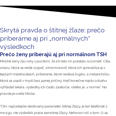
Skrytá pravda o štítnej žľaze: prečo
priberáme aj pri „normálnych“
výsledkoch
Prečo ženy priberajú aj pri normálnom TSH
Mnohé ženy žijú roky s pocitom, že ich telo im prestalo rozumieť. Cítia
únavu, ktorá sa nedá vyspať, zimomravosť, ktorá ich sprevádza aj v
teplých miestnostiach, priberanie, ktoré nedáva logiku, a melanchóliu,
ktorá sa usadí v mysli bez jasnej príčiny. Keď konečne nájdu odvahu
vyhľadať lekára, výsledky ich často zaskočia: všetko je „v norme“. No
pravda je oveľa hlbšia.
TSH, najčastejšie sledovaný parameter štítnej žľazy, je len telefonát z
mozgu, nie výsledok práce samotnej žľazy. Nehovorí nič o tom, či sa