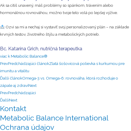
Ak sa cítiš unavený, máš problémy so spánkom, trávením alebo
hormonálnou rovnováhou, možno tvoje telo volá po lepšej výžive.
Ozvi sa mi a nechaj si vystaviť svoj personalizovaný plán – na základe
krvných testov, životného štýlu a metabolických potrieb.
Bc. Katarína Grich, nutričná terapeutka
viac k Metabolic Balance®
Prev
Predchádzajúci článok
Zlatá šošovicová polievka s kurkumou pre
imunitu a vitalitu
Ďalší článok
Omega‑3 vs. Omega‑6: rovnováha, ktorá rozhoduje o
zápale aj zdraví
Next
Prev
Predchádzajúci
Ďalší
Next
Kontakt
Metabolic Balance International
Ochrana údajov