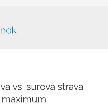
ánok
a vs. surová strava
ť maximum