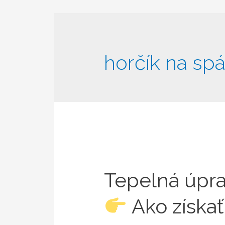
horčík na sp
Tepelná úprav
Ako získa