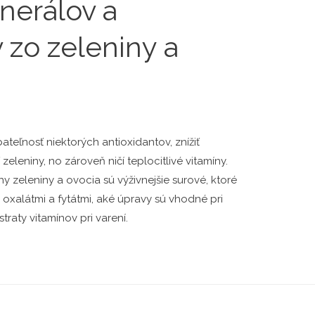
inerálov a
 zo zeleniny a
ateľnosť niektorých antioxidantov, znížiť
ť zeleniny, no zároveň ničí teplocitlivé vitamíny.
hy zeleniny a ovocia sú výživnejšie surové, ktoré
oxalátmi a fytátmi, aké úpravy sú vhodné pri
raty vitamínov pri varení.