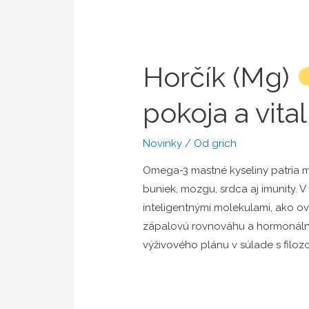
Horčík (Mg)
pokoja a vital
Novinky
/ Od
grich
Omega-3 mastné kyseliny patria me
buniek, mozgu, srdca aj imunity. V
inteligentnými molekulami, ako 
zápalovú rovnováhu a hormonálnu c
výživového plánu v súlade s filo