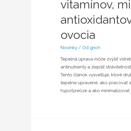
vitamínov, m
antioxidantov
ovocia
Novinky
/ Od
grich
Tepelná úprava môže zvýšiť vstreb
antinutrienty a zlepšiť stráviteľnos
Tento článok vysvetľuje, ktoré dru
tepelne upravené, ako pracovať s 
hypotyreóze a ako minimalizovať st