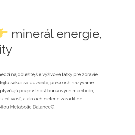
minerál energie,
ity
dzi najdôležitejšie výživové látky pre zdravie
 tejto sekcii sa dozviete, prečo ich nazývame
ovplyvňujú priepustnosť bunkových membrán,
itlivosť, a ako ich cielene zaradiť do
zofiou Metabolic Balance®.