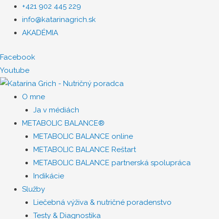
+421 902 445 229
info@katarinagrich.sk
AKADÉMIA
Facebook
Youtube
O mne
Ja v médiách
METABOLIC BALANCE®
METABOLIC BALANCE online
METABOLIC BALANCE Reštart
METABOLIC BALANCE partnerská spolupráca
Indikácie
Služby
Liečebná výživa & nutričné poradenstvo
Testy & Diagnostika