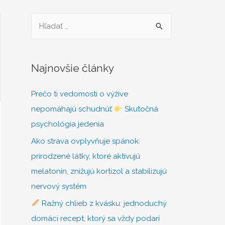
H
ľ
a
d
Najnovšie články
a
Prečo ti vedomosti o výžive
ť
nepomáhajú schudnúť
Skutočná
:
psychológia jedenia
Ako strava ovplyvňuje spánok:
prirodzené látky, ktoré aktivujú
melatonín, znižujú kortizol a stabilizujú
nervový systém
Ražný chlieb z kvásku: jednoduchý
domáci recept, ktorý sa vždy podarí