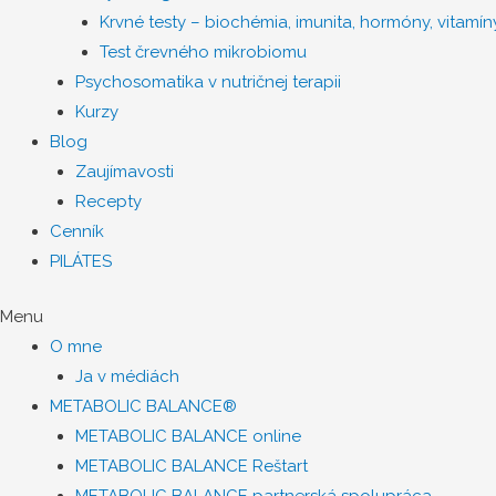
Krvné testy – biochémia, imunita, hormóny, vitamíny
Test črevného mikrobiomu
Psychosomatika v nutričnej terapii
Kurzy
Blog
Zaujímavosti
Recepty
Cenník
PILÁTES
Menu
O mne
Ja v médiách
METABOLIC BALANCE®
METABOLIC BALANCE online
METABOLIC BALANCE Reštart
METABOLIC BALANCE partnerská spolupráca