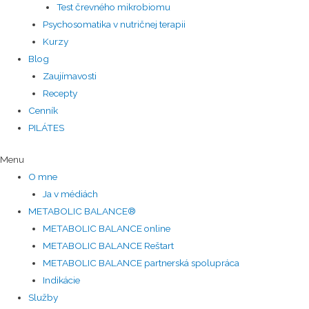
Test črevného mikrobiomu
Psychosomatika v nutričnej terapii
Kurzy
Blog
Zaujímavosti
Recepty
Cenník
PILÁTES
Menu
O mne
Ja v médiách
METABOLIC BALANCE®
METABOLIC BALANCE online
METABOLIC BALANCE Reštart
METABOLIC BALANCE partnerská spolupráca
Indikácie
Služby