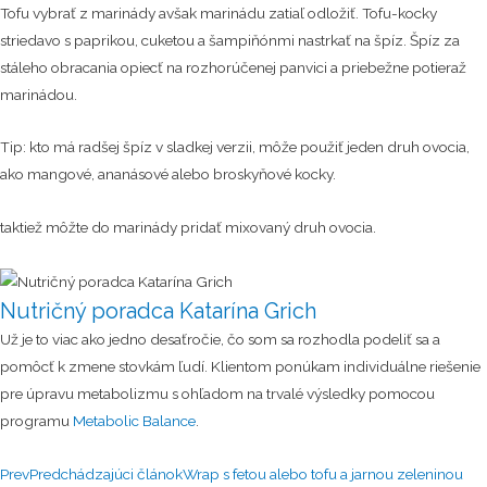
Tofu vybrať z marinády avšak marinádu zatiaľ odložiť. Tofu-kocky
striedavo s paprikou, cuketou a šampiňónmi nastrkať na špíz. Špíz za
stáleho obracania opiecť na rozhorúčenej panvici a priebežne potieraž
marinádou.
Tip: kto má radšej špíz v sladkej verzii, môže použiť jeden druh ovocia,
ako mangové, ananásové alebo broskyňové kocky.
taktiež môžte do marinády pridať mixovaný druh ovocia.
Nutričný poradca Katarína Grich
Už je to viac ako jedno desaťročie, čo som sa rozhodla podeliť sa a
pomôcť k zmene stovkám ľudí. Klientom ponúkam individuálne riešenie
pre úpravu metabolizmu s ohľadom na trvalé výsledky pomocou
programu
Metabolic Balance
.
Prev
Predchádzajúci článok
Wrap s fetou alebo tofu a jarnou zeleninou