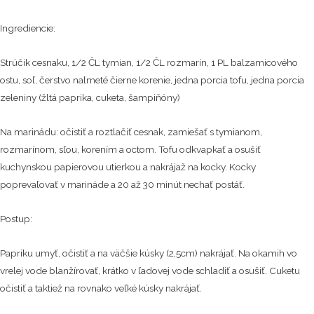
Ingrediencie:
Strúčik cesnaku, 1/2 ČL tymian, 1/2 ČL rozmarín, 1 PL balzamicového
ostu, soľ, čerstvo nalmeté čierne korenie, jedna porcia tofu, jedna porcia
zeleniny (žltá paprika, cuketa, šampiňóny)
Na marinádu: očistiť a roztlačiť cesnak, zamiešať s tymianom,
rozmarínom, sľou, korením a octom. Tofu odkvapkať a osušiť
kuchynskou papierovou utierkou a nakrájaž na kocky. Kocky
poprevaľovať v marináde a 20 až 30 minút nechať postáť.
Postup:
Papriku umyť, očistiť a na väčšie kúsky (2,5cm) nakrájať. Na okamih vo
vrelej vode blanžírovať, krátko v ľadovej vode schladiť a osušiť. Cuketu
očistiť a taktiež na rovnako veľké kúsky nakrájať.