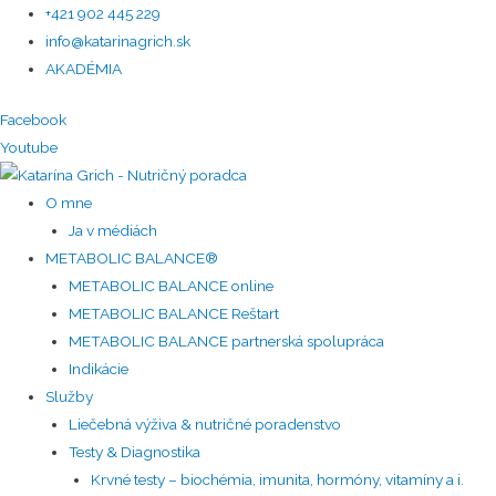
+421 902 445 229
info@katarinagrich.sk
AKADÉMIA
Facebook
Youtube
O mne
Ja v médiách
METABOLIC BALANCE®
METABOLIC BALANCE online
METABOLIC BALANCE Reštart
METABOLIC BALANCE partnerská spolupráca
Indikácie
Služby
Liečebná výživa & nutričné poradenstvo
Testy & Diagnostika
Krvné testy – biochémia, imunita, hormóny, vitamíny a i.