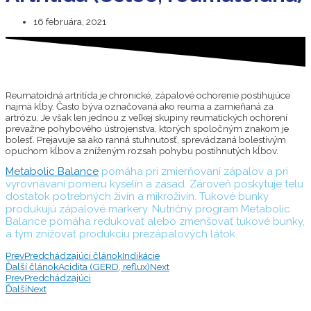
16 februára, 2021
Reumatoidná artritída je chronické, zápalové ochorenie postihujúce
najmä kĺby. Často býva označovaná ako reuma a zamieňaná za
artrózu. Je však len jednou z veľkej skupiny reumatických ochorení
prevažne pohybového ústrojenstva, ktorých spoločným znakom je
bolesť. Prejavuje sa ako ranná stuhnutosť, sprevádzaná bolestivým
opuchom kĺbov a zníženým rozsah pohybu postihnutých kĺbov.
Metabolic Balance
pomáha pri zmierňovaní zápalov a pri
vyrovnávaní pomeru kyselín a zásad. Zároveň poskytuje telu
dostatok potrebných živín a mikroživín. Tukové bunky
produkujú zápalové markery. Nutričný program Metabolic
Balance pomáha redukovať alebo zmenšovať tukové bunky,
a tým znižovať produkciu prezápalových látok.
Prev
Predchádzajúci článok
Indikácie
Ďalší článok
Acidita (GERD, reflux)
Next
Prev
Predchádzajúci
Ďalší
Next