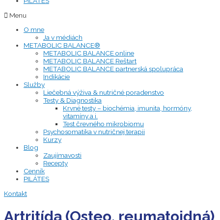
PILÁTES
Menu
O mne
Ja v médiách
METABOLIC BALANCE®
METABOLIC BALANCE online
METABOLIC BALANCE Reštart
METABOLIC BALANCE partnerská spolupráca
Indikácie
Služby
Liečebná výživa & nutričné poradenstvo
Testy & Diagnostika
Krvné testy – biochémia, imunita, hormóny,
vitamíny a i.
Test črevného mikrobiomu
Psychosomatika v nutričnej terapii
Kurzy
Blog
Zaujímavosti
Recepty
Cenník
PILÁTES
Kontakt
Artritída (Osteo, reumatoidná)