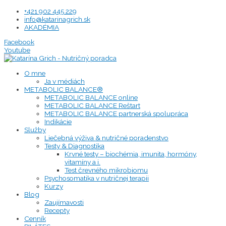
Preskočiť
+421 902 445 229
na
info@katarinagrich.sk
obsah
AKADÉMIA
Facebook
Youtube
O mne
Ja v médiách
METABOLIC BALANCE®
METABOLIC BALANCE online
METABOLIC BALANCE Reštart
METABOLIC BALANCE partnerská spolupráca
Indikácie
Služby
Liečebná výživa & nutričné poradenstvo
Testy & Diagnostika
Krvné testy – biochémia, imunita, hormóny,
vitamíny a i.
Test črevného mikrobiomu
Psychosomatika v nutričnej terapii
Kurzy
Blog
Zaujímavosti
Recepty
Cenník