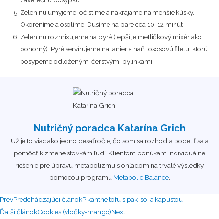
Zeleninu umyjeme, očistíme a nakrájame na menšie kúsky.
Okoreníme a osolíme. Dusíme na pare cca 10-12 minút
Zeleninu rozmixujeme na pyré (lepší je metličkový mixér ako
ponorný). Pyré servírujeme na tanier a naň lososovú filetu, ktorú
posypeme odloženými čerstvými bylinkami.
Nutričný poradca Katarína Grich
Už je to viac ako jedno desaťročie, čo som sa rozhodla podeliť sa a
pomôcť k zmene stovkám ľudí. Klientom ponúkam individuálne
riešenie pre úpravu metabolizmu s ohľadom na trvalé výsledky
pomocou programu
Metabolic Balance
.
Prev
Predchádzajúci článok
Pikantné tofu s pak-soi a kapustou
Ďalší článok
Cookies (vločky-mango)
Next