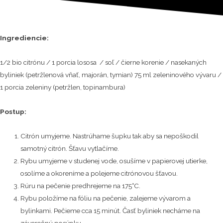
Ingrediencie:
1/2 bio citrónu / 1 porcia lososa / soľ / čierne korenie / nasekaných
byliniek (petržlenová vňať, majorán, tymian) 75 ml zeleninového vývaru /
1 porcia zeleniny (petržlen, topinambura)
Postup:
Citrón umyjeme. Nastrúhame šupku tak aby sa nepoškodil
samotný citrón. Šťavu vytlačíme.
Rybu umyjeme v studenej vode, osušíme v papierovej utierke,
osolíme a okoreníme a polejeme citrónovou šťavou.
Rúru na pečenie predhrejeme na 175°C.
Rybu položíme na fóliu na pečenie, zalejeme vývarom a
bylinkami. Pečieme cca 15 minút. Časť byliniek necháme na
záverečnú posýpku.