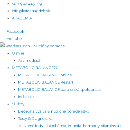
+421 902 445 229
info@katarinagrich.sk
AKADÉMIA
Facebook
Youtube
O mne
Ja v médiách
METABOLIC BALANCE®
METABOLIC BALANCE online
METABOLIC BALANCE Reštart
METABOLIC BALANCE partnerská spolupráca
Indikácie
Služby
Liečebná výživa & nutričné poradenstvo
Testy & Diagnostika
Krvné testy – biochémia, imunita, hormóny, vitamíny a i.