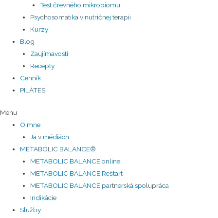
Test črevného mikrobiomu
Psychosomatika v nutričnej terapii
Kurzy
Blog
Zaujímavosti
Recepty
Cenník
PILÁTES
Menu
O mne
Ja v médiách
METABOLIC BALANCE®
METABOLIC BALANCE online
METABOLIC BALANCE Reštart
METABOLIC BALANCE partnerská spolupráca
Indikácie
Služby