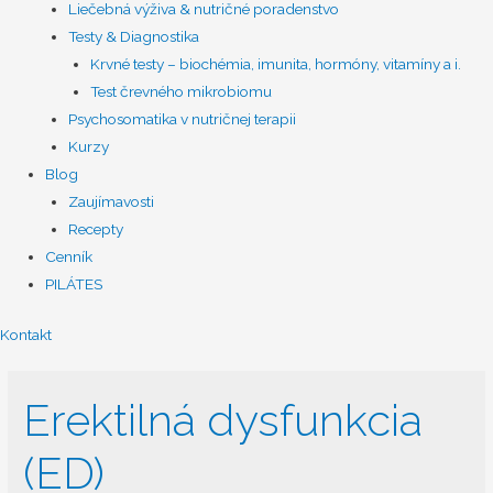
Liečebná výživa & nutričné poradenstvo
Testy & Diagnostika
Krvné testy – biochémia, imunita, hormóny, vitamíny a i.
Test črevného mikrobiomu
Psychosomatika v nutričnej terapii
Kurzy
Blog
Zaujímavosti
Recepty
Cenník
PILÁTES
Kontakt
Erektilná dysfunkcia
(ED)