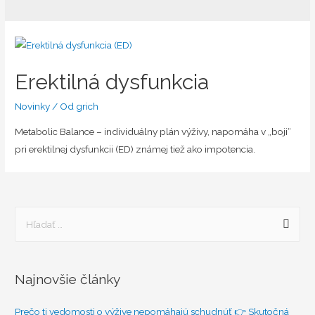
Erektilná dysfunkcia
Novinky
/ Od
grich
Metabolic Balance – individuálny plán výživy, napomáha v „boji“
pri erektilnej dysfunkcii (ED) známej tiež ako impotencia.
H
ľ
a
d
Najnovšie články
a
ť
Prečo ti vedomosti o výžive nepomáhajú schudnúť 👉 Skutočná