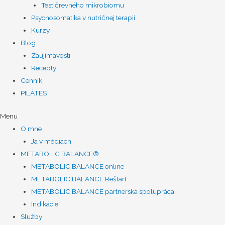
Test črevného mikrobiomu
Psychosomatika v nutričnej terapii
Kurzy
Blog
Zaujímavosti
Recepty
Cenník
PILÁTES
Menu
O mne
Ja v médiách
METABOLIC BALANCE®
METABOLIC BALANCE online
METABOLIC BALANCE Reštart
METABOLIC BALANCE partnerská spolupráca
Indikácie
Služby