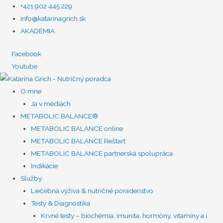
+421 902 445 229
info@katarinagrich.sk
AKADÉMIA
Facebook
Youtube
O mne
Ja v médiách
METABOLIC BALANCE®
METABOLIC BALANCE online
METABOLIC BALANCE Reštart
METABOLIC BALANCE partnerská spolupráca
Indikácie
Služby
Liečebná výživa & nutričné poradenstvo
Testy & Diagnostika
Krvné testy – biochémia, imunita, hormóny, vitamíny a i.