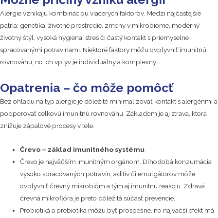
Alergie vznikajú kombináciou viacerých faktorov. Medzi najčastejšie
patria: genetika, životné prostredie, zmeny v mikrobiome, moderný
životný štýl, vysoká hygiena, stres či častý kontakt s priemyselne
spracovanými potravinami. Niektoré faktory môžu ovplyvniť imunitnú
rovnováhu, no ich vplyv je individuálny a komplexný.
Opatrenia – čo môže pomôcť
Bez ohľadu na typ alergie je dôležité minimalizovať kontakt s alergénmi a
podporovať celkovú imunitnú rovnováhu. Základom je aj strava, ktorá
znižuje zápalové procesy v tele.
Črevo – základ imunitného systému
Črevo je najväčším imunitným orgánom. Dlhodobá konzumácia
vysoko spracovaných potravín, aditív či emulgátorov môže
ovplyvniť črevný mikrobióm a tým aj imunitnú reakciu. Zdravá
črevná mikroflóra je preto dôležitá súčasť prevencie.
Probiotiká a prebiotiká môžu byť prospešné, no najväčší efekt má