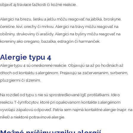
objaviť aj tráviace ťažkosti či kožné reakcie.
Alergici na brezu, liesku a jelšu môžu reagovať na jablká, broskyne,
čerešne, kivi, orechy či mrkvu. Alergici na trávy môžu reagovať na
obilniny, strukoviny či arašidy. Alergici na byliny môžu reagovať na
koreniny ako oregano, bazalka, estragón či harmanček.
Alergie typu 4
Alergie typu 4 sú oneskorené reakcie. Objavujú sa až po hodinách až
dňoch od kontaktu s alergénom. Prejavujú sa začervenaním, svrbením,
pľuzgiermi či slzením.
Na rozdiel od typu 1 nie sú sprostredkované IgE protilátkami. Ide o
reakciu T‑lymfocytov, ktoré pri opakovanom kontakte s alergénom
vyvolajú zápalovú odpoveď. Patria sem najmä kontaktné alergie (napr. na
nikel) a niektoré potravinové alergie.
Možné príčiny vzniku alergií