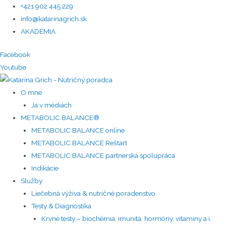
+421 902 445 229
info@katarinagrich.sk
AKADÉMIA
Facebook
Youtube
O mne
Ja v médiách
METABOLIC BALANCE®
METABOLIC BALANCE online
METABOLIC BALANCE Reštart
METABOLIC BALANCE partnerská spolupráca
Indikácie
Služby
Liečebná výživa & nutričné poradenstvo
Testy & Diagnostika
Krvné testy – biochémia, imunita, hormóny, vitamíny a i.