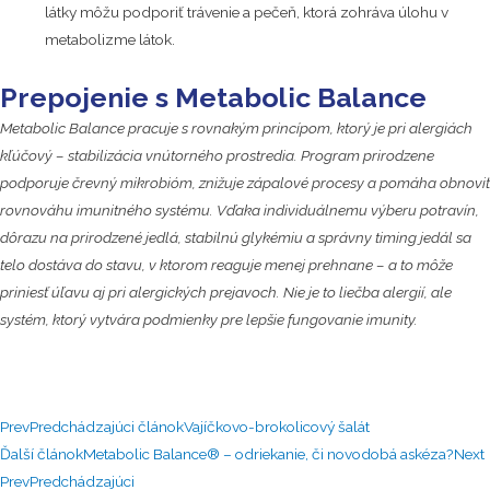
látky môžu podporiť trávenie a pečeň, ktorá zohráva úlohu v
metabolizme látok.
Prepojenie s Metabolic Balance
Metabolic Balance pracuje s rovnakým princípom, ktorý je pri alergiách
kľúčový – stabilizácia vnútorného prostredia. Program prirodzene
podporuje črevný mikrobióm, znižuje zápalové procesy a pomáha obnoviť
rovnováhu imunitného systému.
Vďaka individuálnemu výberu potravín,
dôrazu na prirodzené jedlá, stabilnú glykémiu a správny timing jedál sa
telo dostáva do stavu, v ktorom reaguje menej prehnane – a to môže
priniesť úľavu aj pri alergických prejavoch.
Nie je to liečba alergií, ale
systém, ktorý vytvára podmienky pre lepšie fungovanie imunity.
Prev
Predchádzajúci článok
Vajíčkovo-brokolicový šalát
Ďalší článok
Metabolic Balance® – odriekanie, či novodobá askéza?
Next
Prev
Predchádzajúci