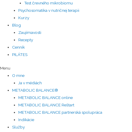
Test črevného mikrobiomu
Psychosomatika v nutričnej terapii
Kurzy
Blog
Zaujímavosti
Recepty
Cenník
PILÁTES
Menu
O mne
Ja v médiách
METABOLIC BALANCE®
METABOLIC BALANCE online
METABOLIC BALANCE Reštart
METABOLIC BALANCE partnerská spolupráca
Indikácie
Služby