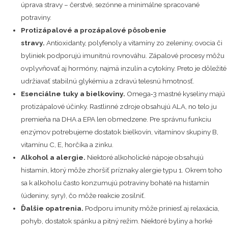
úprava stravy – čerstvé, sezónne a minimálne spracované
potraviny.
Protizápalové a prozápalové pôsobenie
stravy.
Antioxidanty, polyfenoly a vitamíny zo zeleniny, ovocia či
byliniek podporujú imunitnú rovnováhu. Zápalové procesy môžu
ovplyvňovať aj hormóny, najmä inzulín a cytokíny. Preto je dôležité
udržiavať stabilnú glykémiu a zdravú telesnú hmotnosť.
Esenciálne tuky a bielkoviny.
Omega‑3 mastné kyseliny majú
protizápalové účinky. Rastlinné zdroje obsahujú ALA, no telo ju
premieňa na DHA a EPA len obmedzene. Pre správnu funkciu
enzýmov potrebujeme dostatok bielkovín, vitamínov skupiny B,
vitamínu C, E, horčíka a zinku.
Alkohol a alergie.
Niektoré alkoholické nápoje obsahujú
histamín, ktorý môže zhoršiť príznaky alergie typu 1. Okrem toho
sa k alkoholu často konzumujú potraviny bohaté na histamín
(údeniny, syry), čo môže reakcie zosilniť.
Ďalšie opatrenia.
Podporu imunity môže priniesť aj relaxácia,
pohyb, dostatok spánku a pitný režim. Niektoré byliny a horké