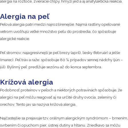
alergia na roztoče, zvieracie chlpy, hmyzí jed a aj anafylaktická reakcia.
Alergia na peľ
Peľová alergia patrí medzi najrozšírenejšie. Najmä rastliny opeľované
vetrom uvoľňujú veľké množstvo peľu do prostredia, čo spôsobuje
alergické reakcie.
Peľ stromov: najagresívnejší je peľ brezy (apríl), liesky (február) a jelše
(marec). Peľ tráv a raže: spôsobuje 80 % prípadov sennej nádchy (jún –
júl). Bylinný peľ: predlžuje sezónu až do konca septembra.
Krížová alergia
Podobnosť proteínov v peľoch a niektorých potravinách spôsobuje, že
alergici na peľ môžu reagovať aj na určité druhy ovocia, zeleniny či
orechov. Tento jav sa nazýva krížová alergia.
Najčastejšie sa prejavuje tzv. orálnym alergickým syndrómom – brnením,
svrbením či opuchom pier, ústnej dutiny a hltanu. Zriedkavo sa môžu