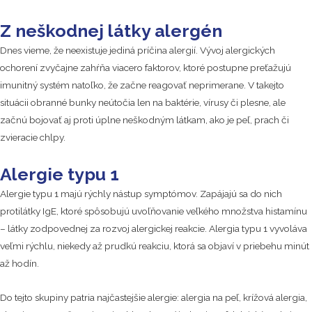
Z neškodnej látky alergén
Dnes vieme, že neexistuje jediná príčina alergií. Vývoj alergických
ochorení zvyčajne zahŕňa viacero faktorov, ktoré postupne preťažujú
imunitný systém natoľko, že začne reagovať neprimerane. V takejto
situácii obranné bunky neútočia len na baktérie, vírusy či plesne, ale
začnú bojovať aj proti úplne neškodným látkam, ako je peľ, prach či
zvieracie chlpy.
Alergie typu 1
Alergie typu 1 majú rýchly nástup symptómov. Zapájajú sa do nich
protilátky IgE, ktoré spôsobujú uvoľňovanie veľkého množstva histamínu
– látky zodpovednej za rozvoj alergickej reakcie. Alergia typu 1 vyvoláva
veľmi rýchlu, niekedy až prudkú reakciu, ktorá sa objaví v priebehu minút
až hodín.
Do tejto skupiny patria najčastejšie alergie: alergia na peľ, krížová alergia,