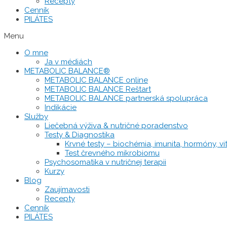
Recepty
Cenník
PILÁTES
Menu
O mne
Ja v médiách
METABOLIC BALANCE®
METABOLIC BALANCE online
METABOLIC BALANCE Reštart
METABOLIC BALANCE partnerská spolupráca
Indikácie
Služby
Liečebná výživa & nutričné poradenstvo
Testy & Diagnostika
Krvné testy – biochémia, imunita, hormóny, vit
Test črevného mikrobiomu
Psychosomatika v nutričnej terapii
Kurzy
Blog
Zaujímavosti
Recepty
Cenník
PILÁTES