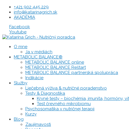
Preskočiť
+421 902 445 229
na
info@katarinagrich.sk
obsah
AKADÉMIA
Facebook
Youtube
O mne
Ja v médiách
METABOLIC BALANCE®
METABOLIC BALANCE online
METABOLIC BALANCE Reštart
METABOLIC BALANCE partnerská spolupráca
Indikácie
Služby
Liečebná výživa & nutričné poradenstvo
Testy & Diagnostika
Krvné testy – biochémia, imunita, hormóny, vit
Test črevného mikrobiomu
Psychosomatika v nutričnej terapii
Kurzy
Blog
Zaujímavosti