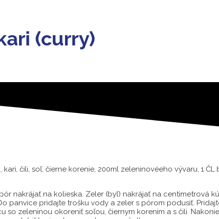
ari (curry)
), kari, čili, soľ, čierne korenie, 200ml zeleninovéeho vývaru, 1 
a pór nakrájať na kolieska. Zeler (byľ) nakrájať na centimetrová 
. Do panvice pridajte trošku vody a zeler s pórom podusiť. Pridaj
ovicu so zeleninou okoreniť soľou, čiernym korením a s čili. Nakon