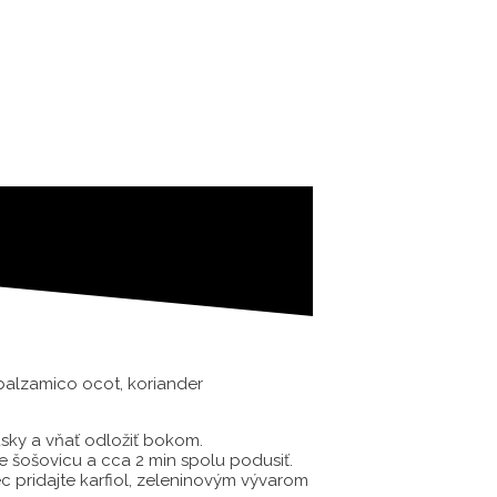
ČL balzamico ocot, koriander
kúsky a vňať odložiť bokom.
te šošovicu a cca 2 min spolu podusiť.
iec pridajte karfiol, zeleninovým vývarom