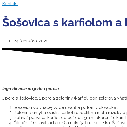
Kontakt
Šošovica s karfiolom a k
24 februára, 2021
Ingrediencie na jednu porciu:
1 porcia šošovice, 1 porcia zeleniny (karfiol, pór, zelerová vňať
Šošovicu vo vriacej vode uvariť a potom odkvapkať
Zeleninu umyť a očistiť, karfiol rozdeliť na malá ružičky 
Zohriať panvicu, karfiol opiecť cca 5min, okoreniť s karí
Čili očistiť (zbaviť jadierok) a nakrájať na kolieska. Šoš