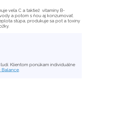
huje veľa C a taktiež vitamíny B-
e vody a potom s ňou aj konzumovať.
teplota stúpa, produkuje sa pot a toxíny
ožky.
 ľudí. Klientom ponúkam individuálne
c Balance
.