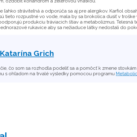
om, ozdobiť koriandrom a zelerovou vňatkou.
je ľahko stráviteľná a odporúča sa aj pre alergikov. Karfiol obsa
sú tieto rozpustné vo vode, mala by sa brokolica dusiť v trošk
n) podporujú produkciu tráviacich štiav a metabolizmus. Telesná 
iť jednorazové rukavice aby sa nežiaduce látky nedostali do pok
Katarína Grich
ročie, čo som sa rozhodla podeliť sa a pomôcť k zmene stovkám
zmu s ohľadom na trvalé výsledky pomocou programu
Metaboli
al