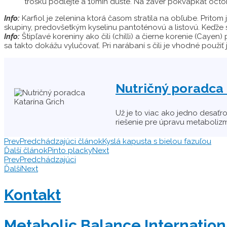
trošku podlejte a 10min duste. Na záver pokvapkať oct
Info:
Karfiol je zelenina ktorá časom stratila na obľube. Pritom 
skupiny, predovšetkým kyselinu pantoténovú a listovú. Keďže 
Info:
Štipľavé koreniny ako čili (chilli) a čierne korenie (Caye
sa takto dokážu vylučovať. Pri narábaní s čili je vhodné použ
Nutričný poradca 
Už je to viac ako jedno desať
riešenie pre úpravu metaboli
Prev
Predchádzajúci článok
Kyslá kapusta s bielou fazuľou
Ďalší článok
Pinto placky
Next
Prev
Predchádzajúci
Ďalší
Next
Kontakt
Metabolic Balance Internation