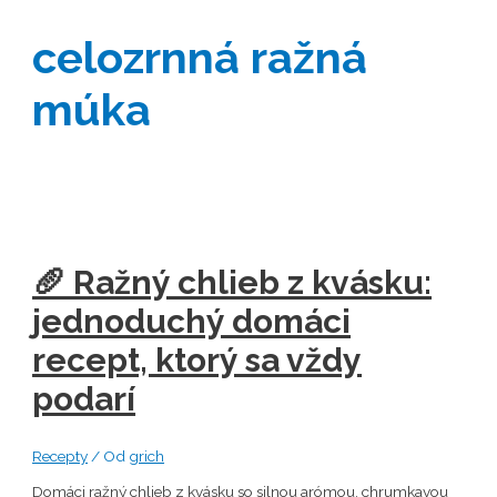
celozrnná ražná
múka
🥖 Ražný chlieb z kvásku:
jednoduchý domáci
recept, ktorý sa vždy
podarí
Recepty
/ Od
grich
Domáci ražný chlieb z kvásku so silnou arómou, chrumkavou