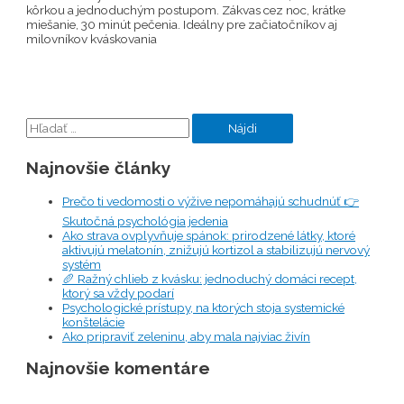
kôrkou a jednoduchým postupom. Zákvas cez noc, krátke
miešanie, 30 minút pečenia. Ideálny pre začiatočníkov aj
milovníkov kváskovania
Hľadať:
Najnovšie články
Prečo ti vedomosti o výžive nepomáhajú schudnúť 👉
Skutočná psychológia jedenia
Ako strava ovplyvňuje spánok: prirodzené látky, ktoré
aktivujú melatonín, znižujú kortizol a stabilizujú nervový
systém
🥖 Ražný chlieb z kvásku: jednoduchý domáci recept,
ktorý sa vždy podarí
Psychologické prístupy, na ktorých stoja systemické
konštelácie
Ako pripraviť zeleninu, aby mala najviac živín
Najnovšie komentáre