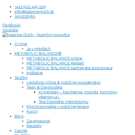
Preskočiť
+421 902 445 229
na
info@katarinagrich.sk
obsah
AKADÉMIA
Facebook
Youtube
O mne
Ja v médiách
METABOLIC BALANCE®
METABOLIC BALANCE online
METABOLIC BALANCE Reštart
METABOLIC BALANCE partnerská spolupráca
Indikácie
Služby
Liečebná výživa & nutričné poradenstvo
Testy & Diagnostika
Krvné testy – biochémia, imunita, hormóny,
vitamíny a i.
Test črevného mikrobiomu
Psychosomatika v nutričnej terapii
Kurzy
Blog
Zaujímavosti
Recepty
Cenník