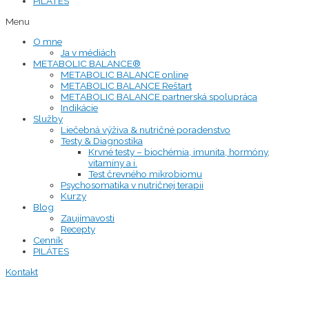
PILÁTES
Menu
O mne
Ja v médiách
METABOLIC BALANCE®
METABOLIC BALANCE online
METABOLIC BALANCE Reštart
METABOLIC BALANCE partnerská spolupráca
Indikácie
Služby
Liečebná výživa & nutričné poradenstvo
Testy & Diagnostika
Krvné testy – biochémia, imunita, hormóny,
vitamíny a i.
Test črevného mikrobiomu
Psychosomatika v nutričnej terapii
Kurzy
Blog
Zaujímavosti
Recepty
Cenník
PILÁTES
Kontakt