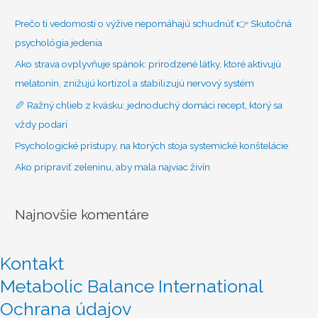
a
ť
Prečo ti vedomosti o výžive nepomáhajú schudnúť 👉 Skutočná
:
psychológia jedenia
Ako strava ovplyvňuje spánok: prirodzené látky, ktoré aktivujú
melatonín, znižujú kortizol a stabilizujú nervový systém
🥖 Ražný chlieb z kvásku: jednoduchý domáci recept, ktorý sa
vždy podarí
Psychologické prístupy, na ktorých stoja systemické konštelácie
Ako pripraviť zeleninu, aby mala najviac živín
Najnovšie komentáre
Kontakt
Metabolic Balance International
Ochrana údajov