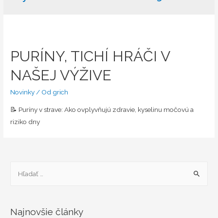
PURÍNY, TICHÍ HRÁČI V
NAŠEJ VÝŽIVE
Novinky
/ Od
grich
📝 Puríny v strave: Ako ovplyvňujú zdravie, kyselinu močovú a
riziko dny
H
ľ
a
d
Najnovšie články