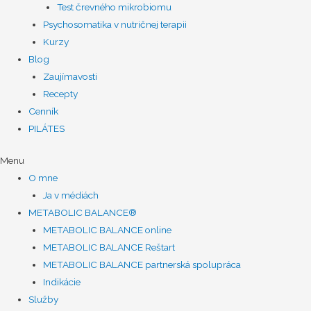
Test črevného mikrobiomu
Psychosomatika v nutričnej terapii
Kurzy
Blog
Zaujímavosti
Recepty
Cenník
PILÁTES
Menu
O mne
Ja v médiách
METABOLIC BALANCE®
METABOLIC BALANCE online
METABOLIC BALANCE Reštart
METABOLIC BALANCE partnerská spolupráca
Indikácie
Služby