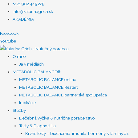
+421 902 445 229
info@katarinagrich.sk
AKADÉMIA
Facebook
Youtube
O mne
Ja v médiách
METABOLIC BALANCE®
METABOLIC BALANCE online
METABOLIC BALANCE Reštart
METABOLIC BALANCE partnerská spolupráca
Indikácie
Služby
Liečebná výživa & nutričné poradenstvo
Testy & Diagnostika
Krvné testy – biochémia, imunita, hormóny, vitamíny a i.