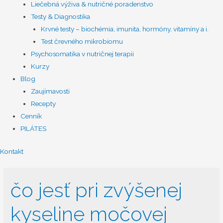
Liečebná výživa & nutričné poradenstvo
Testy & Diagnostika
Krvné testy – biochémia, imunita, hormóny, vitamíny a i.
Test črevného mikrobiomu
Psychosomatika v nutričnej terapii
Kurzy
Blog
Zaujímavosti
Recepty
Cenník
PILÁTES
Kontakt
čo jesť pri zvýšenej
kyseline močovej