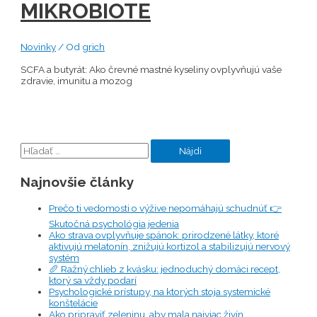
MIKROBIOTE
Novinky
/ Od
grich
SCFA a butyrát: Ako črevné mastné kyseliny ovplyvňujú vaše
zdravie, imunitu a mozog
Hľadať:
Najnovšie články
Prečo ti vedomosti o výžive nepomáhajú schudnúť 👉
Skutočná psychológia jedenia
Ako strava ovplyvňuje spánok: prirodzené látky, ktoré
aktivujú melatonín, znižujú kortizol a stabilizujú nervový
systém
🥖 Ražný chlieb z kvásku: jednoduchý domáci recept,
ktorý sa vždy podarí
Psychologické prístupy, na ktorých stoja systemické
konštelácie
Ako pripraviť zeleninu, aby mala najviac živín