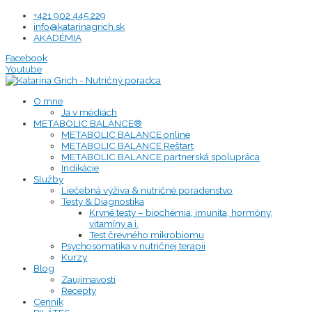
Preskočiť
+421 902 445 229
na
info@katarinagrich.sk
obsah
AKADÉMIA
Facebook
Youtube
O mne
Ja v médiách
METABOLIC BALANCE®
METABOLIC BALANCE online
METABOLIC BALANCE Reštart
METABOLIC BALANCE partnerská spolupráca
Indikácie
Služby
Liečebná výživa & nutričné poradenstvo
Testy & Diagnostika
Krvné testy – biochémia, imunita, hormóny,
vitamíny a i.
Test črevného mikrobiomu
Psychosomatika v nutričnej terapii
Kurzy
Blog
Zaujímavosti
Recepty
Cenník