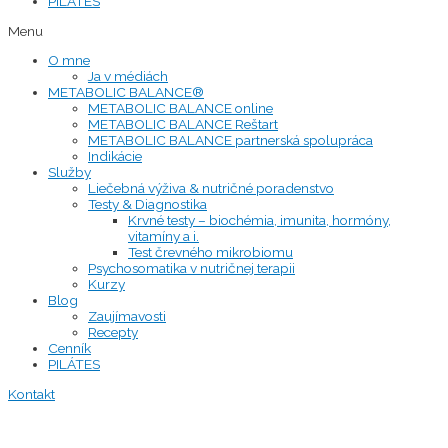
PILÁTES
Menu
O mne
Ja v médiách
METABOLIC BALANCE®
METABOLIC BALANCE online
METABOLIC BALANCE Reštart
METABOLIC BALANCE partnerská spolupráca
Indikácie
Služby
Liečebná výživa & nutričné poradenstvo
Testy & Diagnostika
Krvné testy – biochémia, imunita, hormóny,
vitamíny a i.
Test črevného mikrobiomu
Psychosomatika v nutričnej terapii
Kurzy
Blog
Zaujímavosti
Recepty
Cenník
PILÁTES
Kontakt