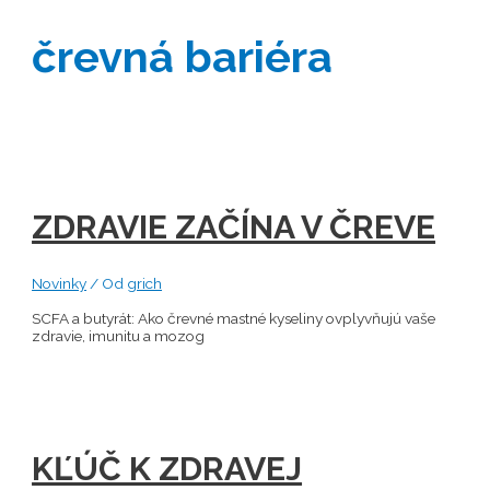
črevná bariéra
ZDRAVIE ZAČÍNA V ČREVE
Novinky
/ Od
grich
SCFA a butyrát: Ako črevné mastné kyseliny ovplyvňujú vaše
zdravie, imunitu a mozog
KĽÚČ K ZDRAVEJ