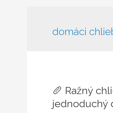
domáci chlie
🥖 Ražný chli
jednoduchý 