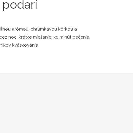
 podarí
 silnou arómou, chrumkavou kôrkou a
z noc, krátke miešanie, 30 minút pečenia.
vníkov kváskovania