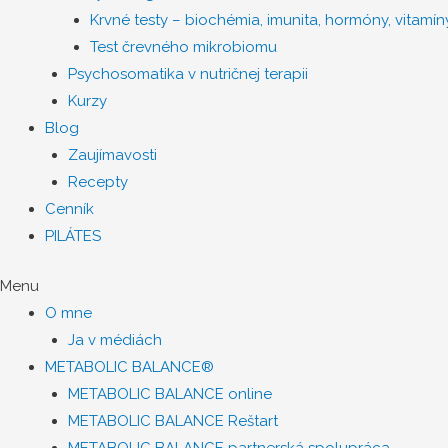
Krvné testy – biochémia, imunita, hormóny, vitamíny
Test črevného mikrobiomu
Psychosomatika v nutričnej terapii
Kurzy
Blog
Zaujímavosti
Recepty
Cenník
PILÁTES
Menu
O mne
Ja v médiách
METABOLIC BALANCE®
METABOLIC BALANCE online
METABOLIC BALANCE Reštart
METABOLIC BALANCE partnerská spolupráca