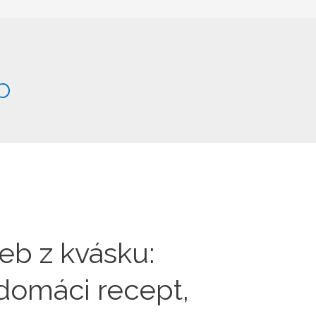
b
eb z kvásku:
domáci recept,