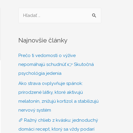
H
ľ
a
d
Najnovšie články
a
Prečo ti vedomosti o výžive
ť
nepomáhajú schudnúť 👉 Skutočná
:
psychológia jedenia
Ako strava ovplyvňuje spánok:
prirodzené látky, ktoré aktivujú
melatonín, znižujú kortizol a stabilizujú
nervový systém
🥖 Ražný chlieb z kvásku: jednoduchý
domáci recept, ktorý sa vždy podarí