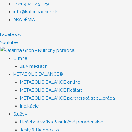
+421 902 445 229
info@katarinagrich.sk
AKADÉMIA
Facebook
Youtube
O mne
Ja v médiách
METABOLIC BALANCE®
METABOLIC BALANCE online
METABOLIC BALANCE Reštart
METABOLIC BALANCE partnerská spolupráca
Indikácie
Služby
Liečebná výživa & nutričné poradenstvo
Testy & Diagnostika