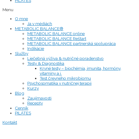
PILÁTES
Menu
O mne
Ja v médiách
METABOLIC BALANCE®
METABOLIC BALANCE online
METABOLIC BALANCE Reštart
METABOLIC BALANCE partnerská spolupráca
Indikácie
Služby
Liečebná výživa & nutričné poradenstvo
Testy & Diagnostika
Krvné testy – biochémia, imunita, hormóny,
vitamíny a i.
Test črevného mikrobiomu
Psychosomatika v nutričnej terapii
Kurzy
Blog
Zaujímavosti
Recepty
Cenník
PILÁTES
Kontakt