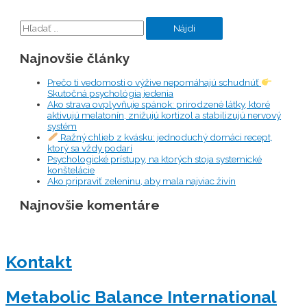
Hľadať:
Najnovšie články
Prečo ti vedomosti o výžive nepomáhajú schudnúť
Skutočná psychológia jedenia
Ako strava ovplyvňuje spánok: prirodzené látky, ktoré
aktivujú melatonín, znižujú kortizol a stabilizujú nervový
systém
Ražný chlieb z kvásku: jednoduchý domáci recept,
ktorý sa vždy podarí
Psychologické prístupy, na ktorých stoja systemické
konštelácie
Ako pripraviť zeleninu, aby mala najviac živín
Najnovšie komentáre
Kontakt
Metabolic Balance International