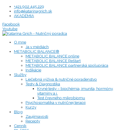
Preskočiť
+421 902 445 229
na
info@katarinagrich.sk
obsah
AKADÉMIA
Facebook
Youtube
O mne
Ja v médiách
METABOLIC BALANCE®
METABOLIC BALANCE online
METABOLIC BALANCE Reštart
METABOLIC BALANCE partnerská spolupráca
Indikácie
Služby
Liečebná výživa & nutričné poradenstvo
Testy & Diagnostika
Krvné testy – biochémia, imunita, hormóny,
vitamíny a i.
Test črevného mikrobiomu
Psychosomatika v nutričnej terapii
Kurzy
Blog
Zaujímavosti
Recepty
Cenník