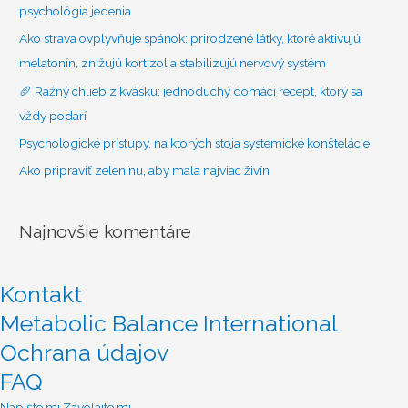
:
psychológia jedenia
Ako strava ovplyvňuje spánok: prirodzené látky, ktoré aktivujú
melatonín, znižujú kortizol a stabilizujú nervový systém
🥖 Ražný chlieb z kvásku: jednoduchý domáci recept, ktorý sa
vždy podarí
Psychologické prístupy, na ktorých stoja systemické konštelácie
Ako pripraviť zeleninu, aby mala najviac živín
Najnovšie komentáre
Kontakt
Metabolic Balance International
Ochrana údajov
FAQ
Scroll
Napíšte mi
Zavolajte mi