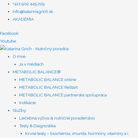
+421 902 445 229
info@katarinagrich.sk
AKADÉMIA
Facebook
Youtube
O mne
Ja v médiách
METABOLIC BALANCE®
METABOLIC BALANCE online
METABOLIC BALANCE Reštart
METABOLIC BALANCE partnerská spolupráca
Indikácie
Služby
Liečebná výživa & nutričné poradenstvo
Testy & Diagnostika
Krvné testy – biochémia, imunita, hormóny, vitamíny a i.