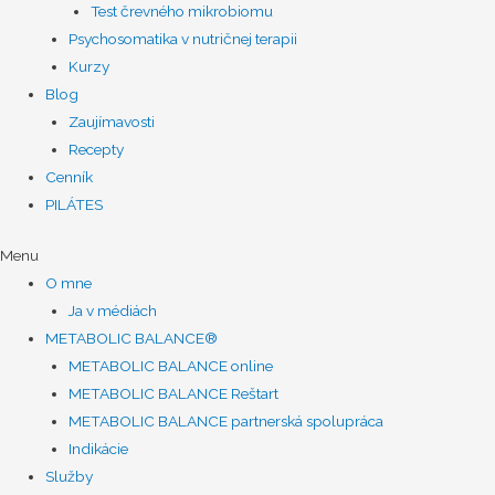
Test črevného mikrobiomu
Psychosomatika v nutričnej terapii
Kurzy
Blog
Zaujímavosti
Recepty
Cenník
PILÁTES
Menu
O mne
Ja v médiách
METABOLIC BALANCE®
METABOLIC BALANCE online
METABOLIC BALANCE Reštart
METABOLIC BALANCE partnerská spolupráca
Indikácie
Služby