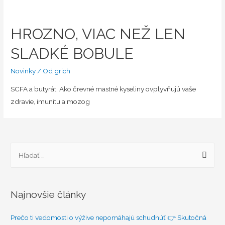
HROZNO, VIAC NEŽ LEN
SLADKÉ BOBULE
Novinky
/ Od
grich
SCFA a butyrát: Ako črevné mastné kyseliny ovplyvňujú vaše
zdravie, imunitu a mozog
H
ľ
a
d
Najnovšie články
a
ť
Prečo ti vedomosti o výžive nepomáhajú schudnúť 👉 Skutočná