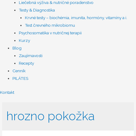
Liečebná výživa & nutričné poradenstvo
Testy & Diagnostika
Krvné testy – biochémia, imunita, hormóny, vitamíny a i.
Test črevného mikrobiomu
Psychosomatika v nutričnej terapii
Kurzy
Blog
Zaujímavosti
Recepty
Cenník
PILÁTES
Kontakt
hrozno pokožka