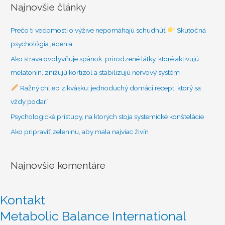
d
Najnovšie články
a
ť
Prečo ti vedomosti o výžive nepomáhajú schudnúť
Skutočná
:
psychológia jedenia
Ako strava ovplyvňuje spánok: prirodzené látky, ktoré aktivujú
melatonín, znižujú kortizol a stabilizujú nervový systém
Ražný chlieb z kvásku: jednoduchý domáci recept, ktorý sa
vždy podarí
Psychologické prístupy, na ktorých stoja systemické konštelácie
Ako pripraviť zeleninu, aby mala najviac živín
Najnovšie komentáre
Kontakt
Metabolic Balance International