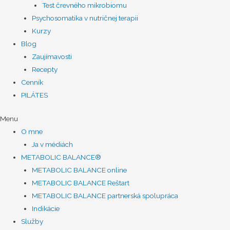
Test črevného mikrobiomu
Psychosomatika v nutričnej terapii
Kurzy
Blog
Zaujímavosti
Recepty
Cenník
PILÁTES
Menu
O mne
Ja v médiách
METABOLIC BALANCE®
METABOLIC BALANCE online
METABOLIC BALANCE Reštart
METABOLIC BALANCE partnerská spolupráca
Indikácie
Služby