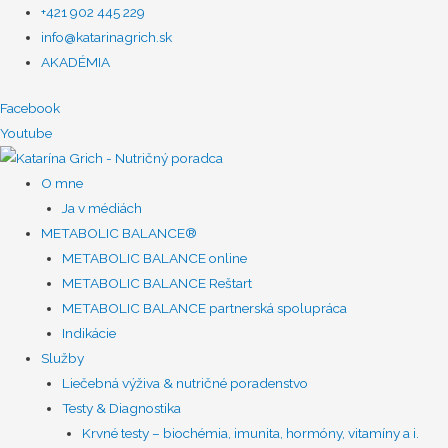
+421 902 445 229
info@katarinagrich.sk
AKADÉMIA
Facebook
Youtube
O mne
Ja v médiách
METABOLIC BALANCE®
METABOLIC BALANCE online
METABOLIC BALANCE Reštart
METABOLIC BALANCE partnerská spolupráca
Indikácie
Služby
Liečebná výživa & nutričné poradenstvo
Testy & Diagnostika
Krvné testy – biochémia, imunita, hormóny, vitamíny a i.