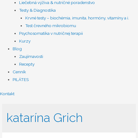
Liečebná výživa & nutričné poradenstvo
Testy & Diagnostika
Krvné testy – biochémia, imunita, hormóny, vitamíny a i.
Test črevného mikrobiomu
Psychosomatika v nutričnej terapii
Kurzy
Blog
Zaujímavosti
Recepty
Cenník
PILÁTES
Kontakt
katarína Grich