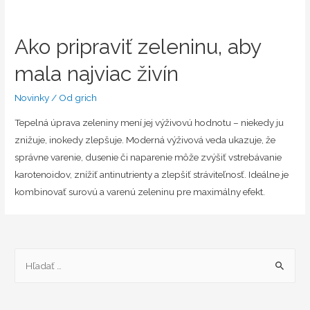
Ako pripraviť zeleninu, aby
mala najviac živín
Novinky
/ Od
grich
Tepelná úprava zeleniny mení jej výživovú hodnotu – niekedy ju
znižuje, inokedy zlepšuje. Moderná výživová veda ukazuje, že
správne varenie, dusenie či naparenie môže zvýšiť vstrebávanie
karotenoidov, znížiť antinutrienty a zlepšiť stráviteľnosť. Ideálne je
kombinovať surovú a varenú zeleninu pre maximálny efekt.
H
ľ
a