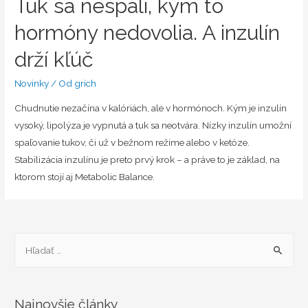
Tuk sa nespáli, kým to
hormóny nedovolia. A inzulín
drží kľúč
Novinky
/ Od
grich
Chudnutie nezačína v kalóriách, ale v hormónoch. Kým je inzulín
vysoký, lipolýza je vypnutá a tuk sa neotvára. Nízky inzulín umožní
spaľovanie tukov, či už v bežnom režime alebo v ketóze.
Stabilizácia inzulínu je preto prvý krok – a práve to je základ, na
ktorom stojí aj Metabolic Balance.
H
ľ
a
d
Najnovšie články