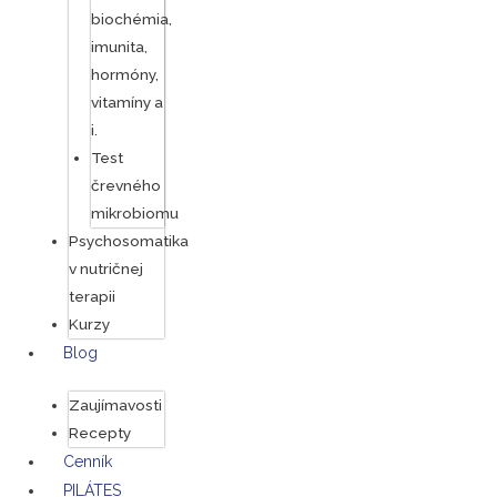
biochémia,
imunita,
hormóny,
vitamíny a
i.
Test
črevného
mikrobiomu
Psychosomatika
v nutričnej
terapii
Kurzy
Blog
Zaujímavosti
Recepty
Cenník
PILÁTES