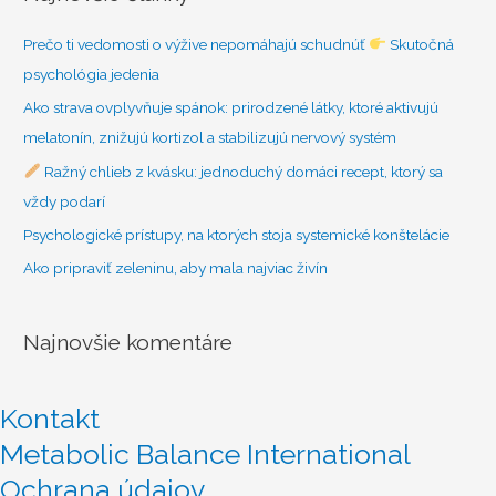
a
ť
Prečo ti vedomosti o výžive nepomáhajú schudnúť
Skutočná
:
psychológia jedenia
Ako strava ovplyvňuje spánok: prirodzené látky, ktoré aktivujú
melatonín, znižujú kortizol a stabilizujú nervový systém
Ražný chlieb z kvásku: jednoduchý domáci recept, ktorý sa
vždy podarí
Psychologické prístupy, na ktorých stoja systemické konštelácie
Ako pripraviť zeleninu, aby mala najviac živín
Najnovšie komentáre
Kontakt
Metabolic Balance International
Ochrana údajov