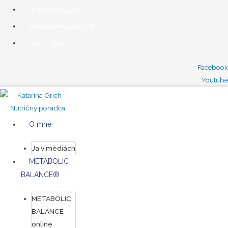
+421 902 445 229
info@katarinagrich.sk
AKADÉMIA
Facebook
Youtube
O mne
Ja v médiách
METABOLIC
BALANCE®
METABOLIC
BALANCE
online