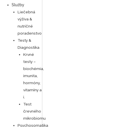
Služby
Liečebná
výživa &
nutričné
poradenstvo
Testy &
Diagnostika
Krvné
testy –
biochémia,
imunita,
hormóny,
vitamíny a
i.
Test
črevného
mikrobiomu
Psychosomatika