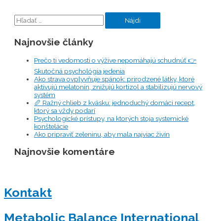
Hľadať:
Najnovšie články
Prečo ti vedomosti o výžive nepomáhajú schudnúť 👉
Skutočná psychológia jedenia
Ako strava ovplyvňuje spánok: prirodzené látky, ktoré
aktivujú melatonín, znižujú kortizol a stabilizujú nervový
systém
🥖 Ražný chlieb z kvásku: jednoduchý domáci recept,
ktorý sa vždy podarí
Psychologické prístupy, na ktorých stoja systemické
konštelácie
Ako pripraviť zeleninu, aby mala najviac živín
Najnovšie komentáre
Kontakt
Metabolic Balance International