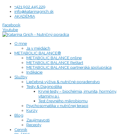
Preskočiť
+421 902 445 229
na
info@katarinagrich.sk
obsah
AKADÉMIA
Facebook
Youtube
O mne
Ja v médiách
METABOLIC BALANCE®
METABOLIC BALANCE online
METABOLIC BALANCE Reštart
METABOLIC BALANCE partnerská spolupráca
Indikácie
Služby
Liečebná výživa & nutričné poradenstvo
Testy & Diagnostika
Krvné testy – biochémia, imunita, hormóny,
vitamíny a i.
Test črevného mikrobiomu
Psychosomatika v nutričnej terapii
Kurzy
Blog
Zaujímavosti
Recepty
Cenník