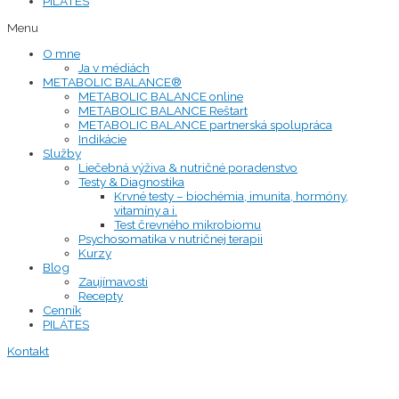
PILÁTES
Menu
O mne
Ja v médiách
METABOLIC BALANCE®
METABOLIC BALANCE online
METABOLIC BALANCE Reštart
METABOLIC BALANCE partnerská spolupráca
Indikácie
Služby
Liečebná výživa & nutričné poradenstvo
Testy & Diagnostika
Krvné testy – biochémia, imunita, hormóny,
vitamíny a i.
Test črevného mikrobiomu
Psychosomatika v nutričnej terapii
Kurzy
Blog
Zaujímavosti
Recepty
Cenník
PILÁTES
Kontakt