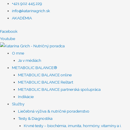
+421 902 445 229
info@katarinagrich.sk
AKADÉMIA
Facebook
Youtube
O mne
Ja v médiách
METABOLIC BALANCE®
METABOLIC BALANCE online
METABOLIC BALANCE Reštart
METABOLIC BALANCE partnerská spolupráca
Indikácie
Služby
Liečebná výživa & nutričné poradenstvo
Testy & Diagnostika
Krvné testy – biochémia, imunita, hormóny, vitamíny a i.