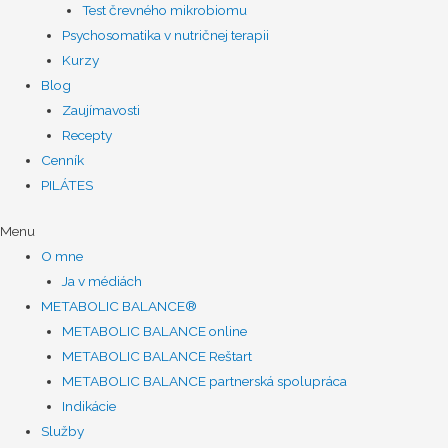
Test črevného mikrobiomu
Psychosomatika v nutričnej terapii
Kurzy
Blog
Zaujímavosti
Recepty
Cenník
PILÁTES
Menu
O mne
Ja v médiách
METABOLIC BALANCE®
METABOLIC BALANCE online
METABOLIC BALANCE Reštart
METABOLIC BALANCE partnerská spolupráca
Indikácie
Služby