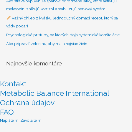
Ako strava ovplyvňuje spánok: prirodzené látky, ktoré aktivujú
melatonín, znižujú kortizol a stabilizujú nervový systém
Ražný chlieb z kvásku: jednoduchý domáci recept, ktorý sa
vždy podarí
Psychologické prístupy, na ktorých stoja systemické konštelácie
Ako pripraviť zeleninu, aby mala najviac živín
Najnovšie komentáre
Kontakt
Metabolic Balance International
Ochrana údajov
FAQ
Scroll
Napíšte mi
Zavolajte mi
to