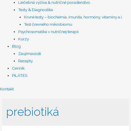
Liečebná výživa & nutričné poradenstvo
Testy & Diagnostika
Krvné testy – biochémia, imunita, hormóny, vitamíny a i.
Test črevného mikrobiomu
Psychosomatika v nutričnej terapii
Kurzy
Blog
Zaujímavosti
Recepty
Cenník
PILÁTES
Kontakt
prebiotiká