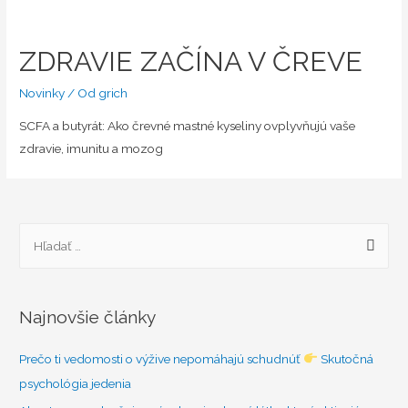
ZDRAVIE ZAČÍNA V ČREVE
Novinky
/ Od
grich
SCFA a butyrát: Ako črevné mastné kyseliny ovplyvňujú vaše
zdravie, imunitu a mozog
H
ľ
a
d
Najnovšie články
a
ť
Prečo ti vedomosti o výžive nepomáhajú schudnúť
Skutočná
:
psychológia jedenia