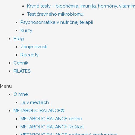
Krvné testy – biochémia, imunita, hormóny, vitamíny
Test črevného mikrobiomu
Psychosomatika v nutričnej terapii
Kurzy
Blog
Zaujímavosti
Recepty
Cenník
PILÁTES
Menu
O mne
Ja v médiách
METABOLIC BALANCE®
METABOLIC BALANCE online
METABOLIC BALANCE Reštart
METABOLIC BALANCE partnerská spolupráca