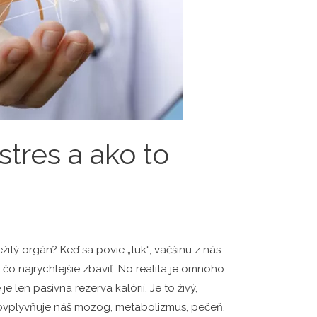
tres a ako to
žitý orgán? Keď sa povie „tuk“, väčšinu z nás
čo najrýchlejšie zbaviť. No realita je omnoho
e len pasívna rezerva kalórií. Je to živý,
 ovplyvňuje náš mozog, metabolizmus, pečeň,