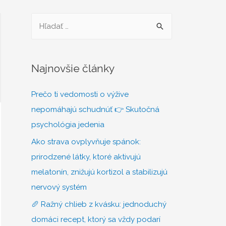
H
ľ
a
d
Najnovšie články
a
Prečo ti vedomosti o výžive
ť
nepomáhajú schudnúť 👉 Skutočná
:
psychológia jedenia
Ako strava ovplyvňuje spánok:
prirodzené látky, ktoré aktivujú
melatonín, znižujú kortizol a stabilizujú
nervový systém
🥖 Ražný chlieb z kvásku: jednoduchý
domáci recept, ktorý sa vždy podarí