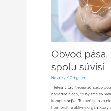
Obvod pása, s
spolu súvisí
Novinky
/ Od
grich
Telesný tuk: Nepriateľ, alebo dôle
napadne niečo, čo by sme sa mali 
komplexnejšia. Tukové tkanivo nie j
hormonálne aktívny orgán, ktorý