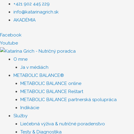
+421 902 445 229
info@katarinagrich.sk
AKADÉMIA
Facebook
Youtube
O mne
Ja v médiách
METABOLIC BALANCE®
METABOLIC BALANCE online
METABOLIC BALANCE Reštart
METABOLIC BALANCE partnerská spolupráca
Indikácie
Služby
Liečebná výživa & nutričné poradenstvo
Testy & Diagnostika