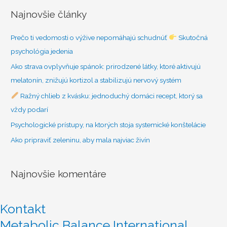
d
Najnovšie články
a
ť
Prečo ti vedomosti o výžive nepomáhajú schudnúť
Skutočná
:
psychológia jedenia
Ako strava ovplyvňuje spánok: prirodzené látky, ktoré aktivujú
melatonín, znižujú kortizol a stabilizujú nervový systém
Ražný chlieb z kvásku: jednoduchý domáci recept, ktorý sa
vždy podarí
Psychologické prístupy, na ktorých stoja systemické konštelácie
Ako pripraviť zeleninu, aby mala najviac živín
Najnovšie komentáre
Kontakt
Metabolic Balance International