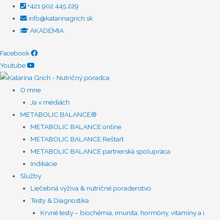
+421 902 445 229
info@katarinagrich.sk
AKADÉMIA
Facebook
Youtube
O mne
Ja v médiách
METABOLIC BALANCE®
METABOLIC BALANCE online
METABOLIC BALANCE Reštart
METABOLIC BALANCE partnerská spolupráca
Indikácie
Služby
Liečebná výživa & nutričné poradenstvo
Testy & Diagnostika
Krvné testy – biochémia, imunita, hormóny, vitamíny a i.