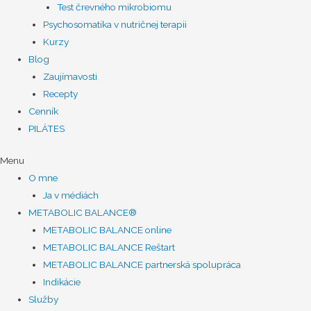
Test črevného mikrobiomu
Psychosomatika v nutričnej terapii
Kurzy
Blog
Zaujímavosti
Recepty
Cenník
PILÁTES
Menu
O mne
Ja v médiách
METABOLIC BALANCE®
METABOLIC BALANCE online
METABOLIC BALANCE Reštart
METABOLIC BALANCE partnerská spolupráca
Indikácie
Služby