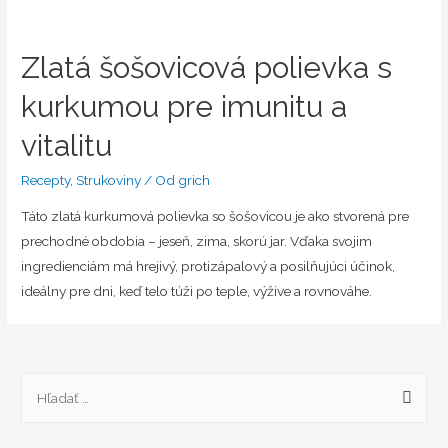
Zlatá šošovicová polievka s
kurkumou pre imunitu a
vitalitu
Recepty
,
Strukoviny
/ Od
grich
Táto zlatá kurkumová polievka so šošovicou je ako stvorená pre
prechodné obdobia – jeseň, zima, skorú jar. Vďaka svojim
ingredienciám má hrejivý, protizápalový a posilňujúci účinok,
ideálny pre dni, keď telo túži po teple, výžive a rovnováhe.
H
ľ
a