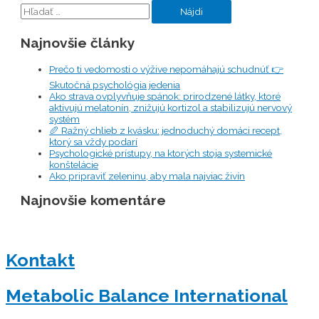
Hľadať:
Najnovšie články
Prečo ti vedomosti o výžive nepomáhajú schudnúť 👉
Skutočná psychológia jedenia
Ako strava ovplyvňuje spánok: prirodzené látky, ktoré
aktivujú melatonín, znižujú kortizol a stabilizujú nervový
systém
🥖 Ražný chlieb z kvásku: jednoduchý domáci recept,
ktorý sa vždy podarí
Psychologické prístupy, na ktorých stoja systemické
konštelácie
Ako pripraviť zeleninu, aby mala najviac živín
Najnovšie komentáre
Kontakt
Metabolic Balance International