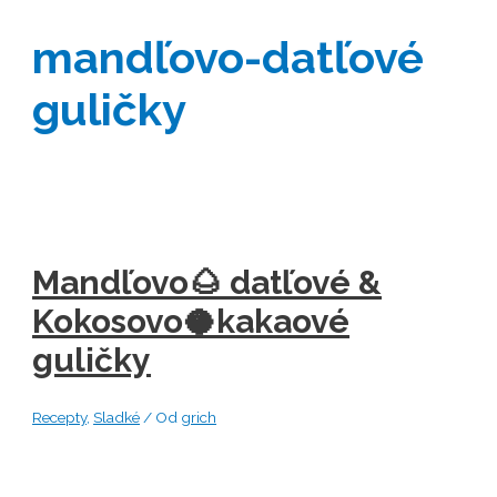
mandľovo-datľové
guličky
Mandľovo🌰 datľové &
Kokosovo🥥kakaové
guličky
Recepty
,
Sladké
/ Od
grich