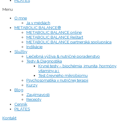
PILÁTES
Menu
O mne
Ja v médiách
METABOLIC BALANCE®
METABOLIC BALANCE online
METABOLIC BALANCE Reštart
METABOLIC BALANCE partnerská spolupráca
Indikácie
Služby
Liečebná výživa & nutričné poradenstvo
Testy & Diagnostika
Krvné testy – biochémia, imunita, hormóny,
vitamíny a i.
Test črevného mikrobiomu
Psychosomatika v nutričnej terapii
Kurzy
Blog
Zaujímavosti
Recepty
Cenník
PILÁTES
Kontakt