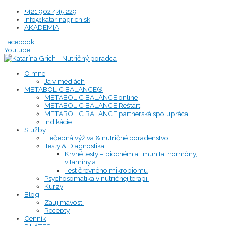
Preskočiť
+421 902 445 229
na
info@katarinagrich.sk
obsah
AKADÉMIA
Facebook
Youtube
O mne
Ja v médiách
METABOLIC BALANCE®
METABOLIC BALANCE online
METABOLIC BALANCE Reštart
METABOLIC BALANCE partnerská spolupráca
Indikácie
Služby
Liečebná výživa & nutričné poradenstvo
Testy & Diagnostika
Krvné testy – biochémia, imunita, hormóny,
vitamíny a i.
Test črevného mikrobiomu
Psychosomatika v nutričnej terapii
Kurzy
Blog
Zaujímavosti
Recepty
Cenník