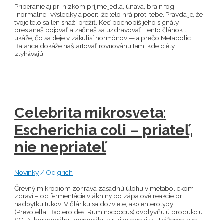
Priberanie aj pri nízkom príjme jedla, únava, brain fog,
„normálne“ výsledky a pocit, že telo hrá proti tebe. Pravda je, že
tvoje telo sa len snaží prežiť. Keď pochopíš jeho signály,
prestaneš bojovať a začneš sa uzdravovať. Tento článok ti
ukáže, čo sa deje v zákulisí hormónov — a prečo Metabolic
Balance dokáže naštartovať rovnováhu tam, kde diéty
zlyhávajú.
Celebrita mikrosveta:
Escherichia coli – priateľ,
nie nepriateľ
Novinky
/ Od
grich
Črevný mikrobiom zohráva zásadnú úlohu v metabolickom
zdraví – od fermentácie vlákniny po zápalové reakcie pri
nadbytku tukov. V článku sa dozviete, ako enterotypy
(Prevotella, Bacteroides, Ruminococcus) ovplyvňujú produkciu
SCFA, hormonálnu rovnováhu a riziko obezity. Ukážeme, ako