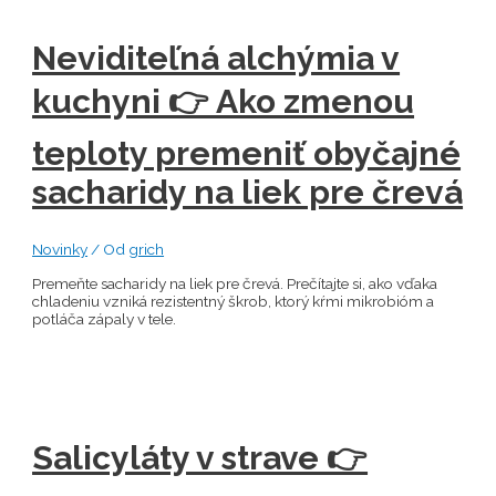
Neviditeľná alchýmia v
kuchyni 👉 Ako zmenou
teploty premeniť obyčajné
sacharidy na liek pre črevá
Novinky
/ Od
grich
Premeňte sacharidy na liek pre črevá. Prečítajte si, ako vďaka
chladeniu vzniká rezistentný škrob, ktorý kŕmi mikrobióm a
potláča zápaly v tele.
Salicyláty v strave 👉