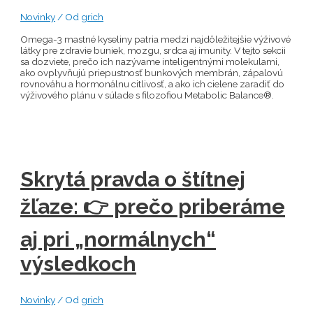
Novinky
/ Od
grich
Omega-3 mastné kyseliny patria medzi najdôležitejšie výživové
látky pre zdravie buniek, mozgu, srdca aj imunity. V tejto sekcii
sa dozviete, prečo ich nazývame inteligentnými molekulami,
ako ovplyvňujú priepustnosť bunkových membrán, zápalovú
rovnováhu a hormonálnu citlivosť, a ako ich cielene zaradiť do
výživového plánu v súlade s filozofiou Metabolic Balance®.
Skrytá pravda o štítnej
žľaze: 👉 prečo priberáme
aj pri „normálnych“
výsledkoch
Novinky
/ Od
grich