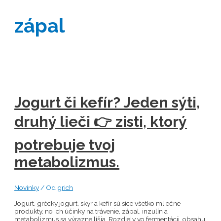
zápal
Jogurt či kefír? Jeden sýti,
druhý lieči 👉 zisti, ktorý
potrebuje tvoj
metabolizmus.
Novinky
/ Od
grich
Jogurt, grécky jogurt, skyr a kefír sú síce všetko mliečne
produkty, no ich účinky na trávenie, zápal, inzulín a
metabolizmus sa výrazne líšia. Rozdiely vo fermentácii, obsahu