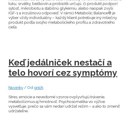
tuku, srvátky, bielkovín a probiotík určujú, či produkt podporí
sýtosť, mikrobiotu a stabilnú glykémiu, alebo naopak zvýši
IGF‑1 a inzulínovú odpoveď. V rámci Metabolic Balance® je
výber vždy individuálny – každý klient potrebuje iný mliečny
produkt podľa svojho metabolického profilu a zdravotného
cieľa.
Keď jedálniček nestačí a
telo hovorí cez symptómy
Novinky
/ Od
grich
Stres, emócie a nevedomé vzorce ovplyvňujú trávenie,
metabolizmus aj hmotnosť. Psychosomatika vo výžive
vysvetľuje, prečo sa vám nedarí udržať režim – a ako to zmeniť
udržateľne.