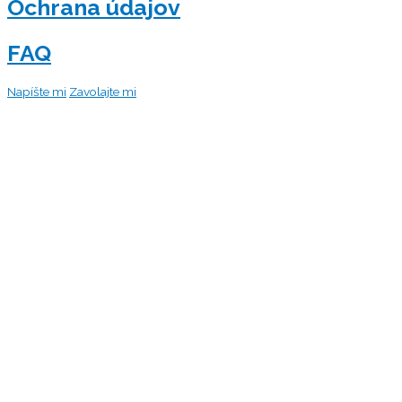
Ochrana údajov
FAQ
Scroll
Napíšte mi
Zavolajte mi
to
Top