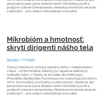
personalizovaná výživa dokáže meniť mikrobiálny profil a
podporiť zdravie črevnej bariéry. Redukcia hmotnosti nie je len
o kalóriách – je to cesta k mikrobiálnej rovnováhe.
Mikrobióm a hmotnosť:
skrytí dirigenti nášho tela
Novinky
/ Od
grich
Črevný mikrobiom zohráva zásadnú úlohu v metabolickom
zdraví – od fermentácie vlákniny po zápalové reakcie pri
nadbytku tukov. V článku sa dozviete, ako enterotypy
(Prevotella, Bacteroides, Ruminococcus) ovplyvňujú produkciu
SCFA, hormonálnu rovnováhu a riziko obezity. Ukážeme, ako
personalizovaná výživa dokáže meniť mikrobiálny profil a
podporiť zdravie črevnej bariéry. Redukcia hmotnosti nie je len
o kalóriách – je to cesta k mikrobiálnej rovnováhe.