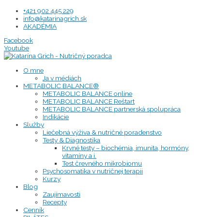
Preskočiť
+421 902 445 229
na
info@katarinagrich.sk
obsah
AKADÉMIA
Facebook
Youtube
O mne
Ja v médiách
METABOLIC BALANCE®
METABOLIC BALANCE online
METABOLIC BALANCE Reštart
METABOLIC BALANCE partnerská spolupráca
Indikácie
Služby
Liečebná výživa & nutričné poradenstvo
Testy & Diagnostika
Krvné testy – biochémia, imunita, hormóny,
vitamíny a i.
Test črevného mikrobiomu
Psychosomatika v nutričnej terapii
Kurzy
Blog
Zaujímavosti
Recepty
Cenník