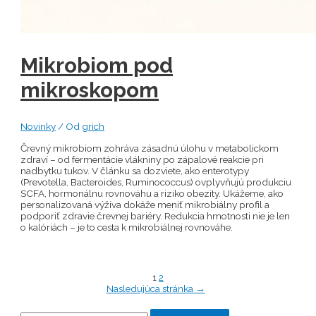
Mikrobiom pod
mikroskopom
Novinky
/ Od
grich
Črevný mikrobiom zohráva zásadnú úlohu v metabolickom
zdraví – od fermentácie vlákniny po zápalové reakcie pri
nadbytku tukov. V článku sa dozviete, ako enterotypy
(Prevotella, Bacteroides, Ruminococcus) ovplyvňujú produkciu
SCFA, hormonálnu rovnováhu a riziko obezity. Ukážeme, ako
personalizovaná výživa dokáže meniť mikrobiálny profil a
podporiť zdravie črevnej bariéry. Redukcia hmotnosti nie je len
o kalóriách – je to cesta k mikrobiálnej rovnováhe.
Stránkovanie
1
2
Nasledujúca stránka
→
príspevkov
Hľadať: