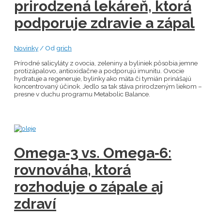
prirodzená lekáreň, ktorá
podporuje zdravie a zápal
Novinky
/ Od
grich
Prírodné salicyláty z ovocia, zeleniny a byliniek pôsobia jemne
protizápalovo, antioxidačne a podporujú imunitu. Ovocie
hydratuje a regeneruje, bylinky ako mäta či tymián prinášajú
koncentrovaný účinok. Jedlo sa tak stáva prirodzeným liekom –
presne v duchu programu Metabolic Balance.
Omega‑3 vs. Omega‑6:
rovnováha, ktorá
rozhoduje o zápale aj
zdraví