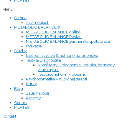
PILÁTES
Menu
O mne
Ja v médiách
METABOLIC BALANCE®
METABOLIC BALANCE online
METABOLIC BALANCE Reštart
METABOLIC BALANCE partnerská spolupráca
Indikácie
Služby
Liečebná výživa & nutričné poradenstvo
Testy & Diagnostika
Krvné testy – biochémia, imunita, hormóny,
vitamíny a i.
Test črevného mikrobiomu
Psychosomatika v nutričnej terapii
Kurzy
Blog
Zaujímavosti
Recepty
Cenník
PILÁTES
Kontakt