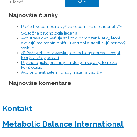
Najnovšie články
Prečo ti vedomosti o výžive nepomáhajú schudnúť 👉
Skutočná psychológia jedenia
Ako strava ovplyvňuje spánok: prirodzené látky, ktoré
aktivujú melatonín, znižujú kortizol a stabilizujú nervový
systém
🥖 Ražný chlieb z kvásku: jednoduchý domáci recept,
ktorý sa vždy podarí
Psychologické prístupy, na ktorých stoja systemické
konštelácie
Ako pripraviť zeleninu, aby mala najviac živín
Najnovšie komentáre
Kontakt
Metabolic Balance International